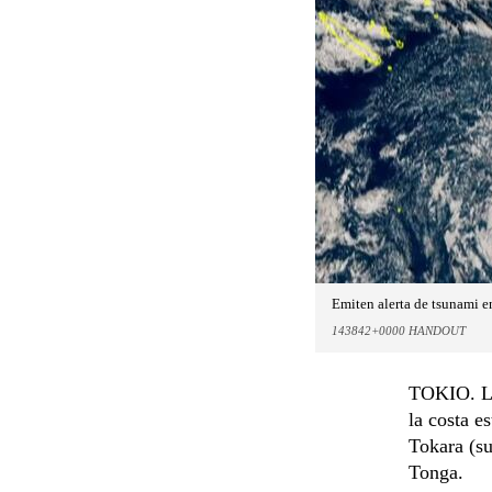
Emiten alerta de tsunami en
143842+0000 HANDOUT
TOKIO. La
la costa e
Tokara (su
Tonga.