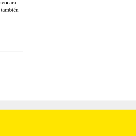
rovocara
e también