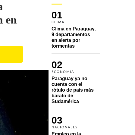
a
01
n en
CLIMA
Clima en Paraguay: 
9 departamentos 
en alerta por 
tormentas
02
ECONOMÍA
Paraguay ya no 
cuenta con el 
rótulo de país más 
barato de 
Sudamérica
03
NACIONALES
Empleo en la 