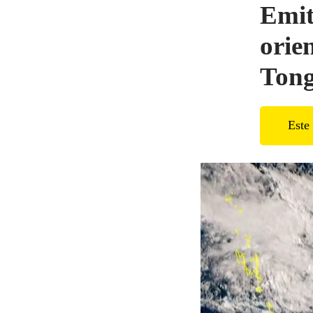
Emit
orie
Ton
Este 