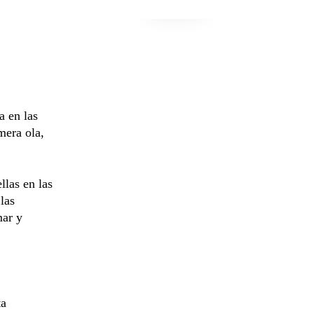
a en las
mera ola,
llas en las
las
mar y
ta