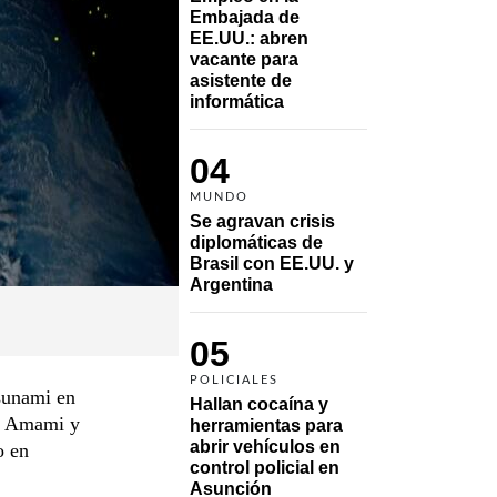
Embajada de 
EE.UU.: abren 
vacante para 
asistente de 
informática
04
MUNDO
Se agravan crisis 
diplomáticas de 
Brasil con EE.UU. y 
Argentina
05
POLICIALES
sunami en
Hallan cocaína y 
las Amami y
herramientas para 
abrir vehículos en 
o en
control policial en 
Asunción