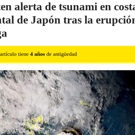
en alerta de tsunami en cost
ntal de Japón tras la erupció
ga
artículo tiene
4
año
s
de antigüedad