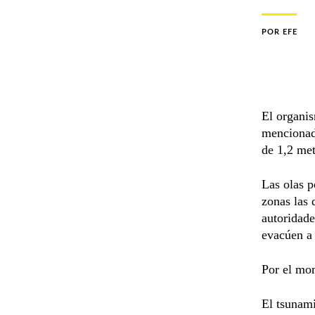
POR
EFE
El organis
mencionad
de 1,2 met
Las olas p
zonas las
autoridade
evacúen a 
Por el mo
El tsunami