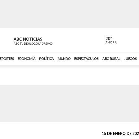
20º
ABC NOTICIAS
LA PRIMER
AHORA
ABC TV
DE
06:00:00
A
07:59:00
ABC CARDINAL 
EPORTES
ECONOMÍA
POLÍTICA
MUNDO
ESPECTÁCULOS
ABC RURAL
JUEGOS
15 DE ENERO DE 2022