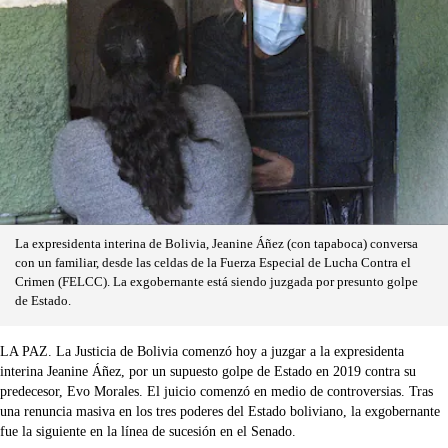
La expresidenta interina de Bolivia, Jeanine Áñez (con tapaboca) conversa
con un familiar, desde las celdas de la Fuerza Especial de Lucha Contra el
Crimen (FELCC). La exgobernante está siendo juzgada por presunto golpe
de Estado.
LA PAZ. La Justicia de Bolivia comenzó hoy a juzgar a la expresidenta
interina Jeanine Áñez, por un supuesto golpe de Estado en 2019 contra su
predecesor, Evo Morales. El juicio comenzó en medio de controversias. Tras
una renuncia masiva en los tres poderes del Estado boliviano, la exgobernante
fue la siguiente en la línea de sucesión en el Senado.