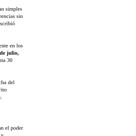
tan simples
rencias sin
escribió
nte en los
de julio,
sta 30
cha del
ito
.
an el poder
 y