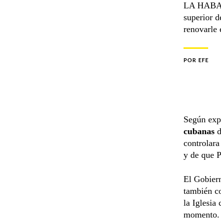
LA HABANA
superior d
renovarle 
POR
EFE
Según expl
cubanas
d
controlara
y de que P
El Gobiern
también c
la Iglesia
momento.