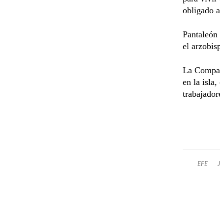
obligado a
Pantaleón 
el arzobi
La Compañí
en la isla,
trabajador
EFE