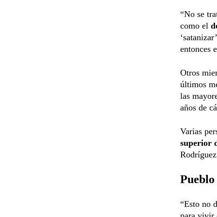
“No se tra
como el
d
‘satanizar
entonces 
Otros miem
últimos me
las mayore
años de cá
Varias per
superior d
Rodríguez
Pueblo 
“Esto no d
para vivi