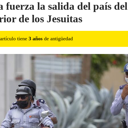
 fuerza la salida del país del
ior de los Jesuitas
artículo tiene
3
año
s
de antigüedad