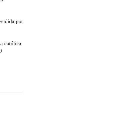
esidida por
a católica
0