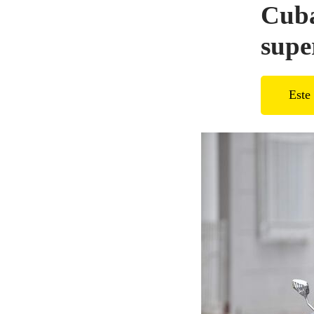
Cuba
super
Este 