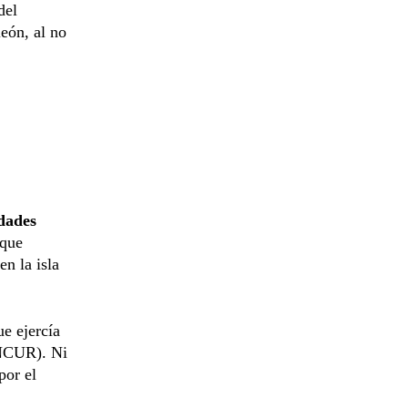
del
eón, al no
dades
 que
en la isla
e ejercía
ONCUR). Ni
por el