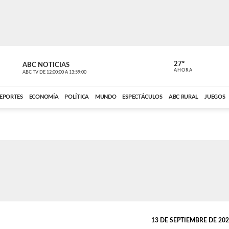
27º
ABC NOTICIAS
CARDINAL 
AHORA
ABC TV
DE
12:00:00
A
13:59:00
ABC CARDINAL 
EPORTES
ECONOMÍA
POLÍTICA
MUNDO
ESPECTÁCULOS
ABC RURAL
JUEGOS
13 DE SEPTIEMBRE DE 2022