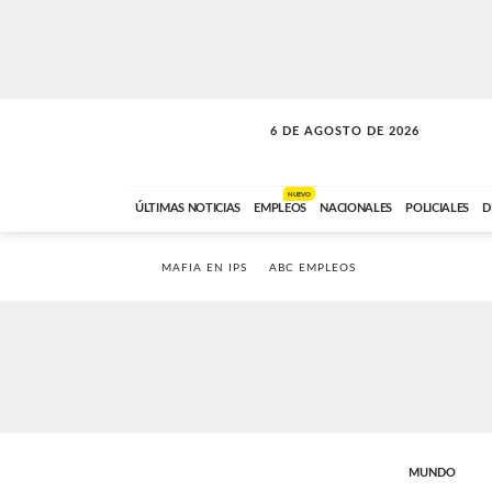
6 DE AGOSTO DE 2026
A DE LA TARDE
ABC FM
12:00 A 14:59
NUEVO
ÚLTIMAS NOTICIAS
EMPLEOS
NACIONALES
POLICIALES
D
MAFIA EN IPS
ABC EMPLEOS
MUNDO