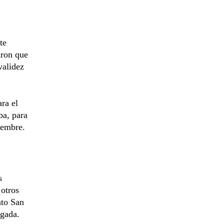
te
aron que
validez
ra el
ba, para
iembre.
s
 otros
to San
egada.