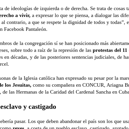
ta de ideologías de izquierda o de derecha. Se trata de cosas 
erecho a vivir,
a expresar lo que se piensa, a dialogar las dife
’ al contrario, a que se respete la dignidad de todos y todas”, 
en Facebook Pantaleón.
bros de la congregación sí se han posicionado más abiertame
ses, sobre todo a raíz de la represión de las
protestas del 11 
s en décadas, y de las posteriores sentencias judiciales, de ha
rcel.
sonas de la Iglesia católica han expresado su pesar por la mar
e los Jesuitas,
como su compañera en CONCUR, Ariagna Br
, de las Hermanas de la Caridad del Cardenal Sancha en Cuba
esclavo y castigado
ebería pasar. Los que deben abandonar el país son los que us
r como
reyes,
a costa de un pueblo esclavo, castigado, azotado