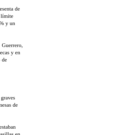
esenta de
 límite
 % y un
 Guerrero,
ecas y en
 de
 graves
mesas de
 estaban
asillas en