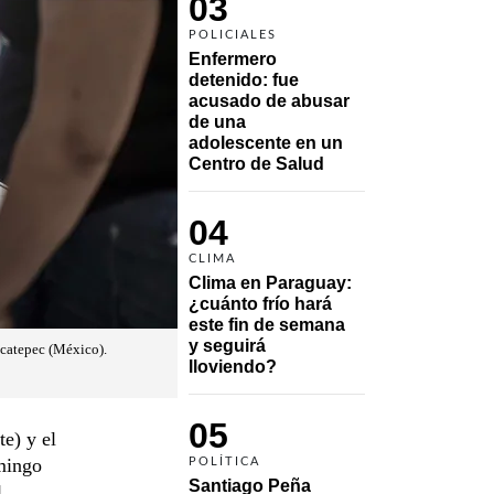
03
POLICIALES
Enfermero 
detenido: fue 
acusado de abusar 
de una 
adolescente en un 
Centro de Salud
04
CLIMA
Clima en Paraguay: 
¿cuánto frío hará 
este fin de semana 
y seguirá 
Ecatepec (México).
lloviendo?
05
e) y el
omingo
POLÍTICA
Santiago Peña 
l