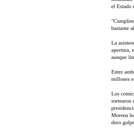
el Estado 
"Cumplimos
bastante a
La asisten
apertura, 
aunque lim
Entre ambo
millones e
Los comici
sortearon 
presidenci
Morena lue
duro golpe