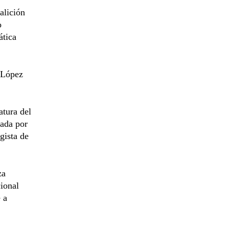
alición
o
ática
 López
atura del
rada por
gista de
za
ional
 a