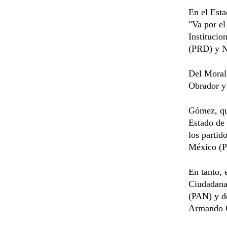
En el Esta
"Va por el
Instituci
(PRD) y N
Del Moral 
Obrador y 
Gómez, qui
Estado de 
los parti
México (P
En tanto, 
Ciudadana 
(PAN) y d
Armando G