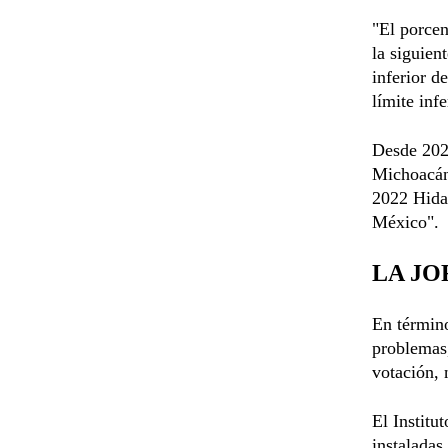
"El porcen
la siguien
inferior d
límite inf
Desde 202
Michoacán,
2022 Hida
México".
LA J
En término
problemas,
votación, 
El Institu
instaladas