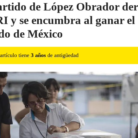
artido de López Obrador der
RI y se encumbra al ganar el
do de México
artículo tiene
3
año
s
de antigüedad