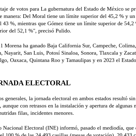
taje de votos para La gubernatura del Estado de México se pr
te manera: Del Moral tiene un límite superior del 45,2 % y un
el 43 %, mientras que Gómez tiene un límite superior de 54,2
erior del 52,1 %", precisó Pulido.
1 Morena ha ganado Baja California Sur, Campeche, Colima,
 Nayarit, San Luis, Potosí Sinaloa, Sonora, Tlaxcala y Zacat
lgo, Oaxaca, Quintana Roo y Tamaulipas y en 2023 el Estado
ORNADA ELECTORAL
s generales, la jornada electoral en ambos estados resultó sin
 aunque con retrasos en la instalación y apertura de algunas 
nutridas filas, incidentes menores.
to Nacional Electoral (INE) informó, pasado el mediodía, que
 el 100 % de las 24.493 casillas (mesas de votación), 20.433 c