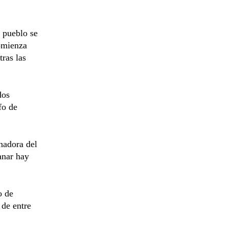
 pueblo se
comienza
ras las
dos
fo de
nadora del
anar hay
o de
 de entre