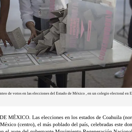
onteo de votos en las elecciones del Estado de México , en un colegio electoral en 
 MÉXICO. Las elecciones en los estados de Coahuila (nort
México (centro), el más poblado del país, celebradas este d
on el auge del gobernante Movimiento Regeneración Naciona