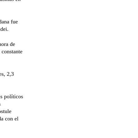
dana fue
dei.
hora de
 constante
es, 2,3
s políticos
n
ostule
da con el