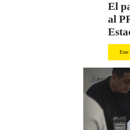
El p
al P
Esta
Este 