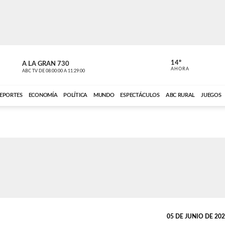
14º
A LA GRAN 730
A LA GRAN 
AHORA
ABC TV
DE
08:00:00
A
11:29:00
ABC CARDINAL 
EPORTES
ECONOMÍA
POLÍTICA
MUNDO
ESPECTÁCULOS
ABC RURAL
JUEGOS
05 DE JUNIO DE 2023