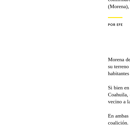
(Morena),
POR
EFE
Morena der
su terreno
habitantes
Si bien en
Coahuila, 
vecino a l
En ambas e
coalición.