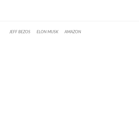
JEFF BEZOS
ELON MUSK
AMAZON