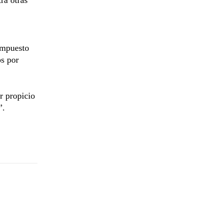
ompuesto
os por
r propicio
”.