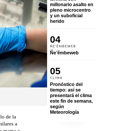
millonario asalto en 
pleno microcentro 
y un suboficial 
herido
04
ÑE'ẼMBEWEB
Ñe’ẽmbeweb
05
CLIMA
Pronóstico del 
tiempo: así se 
presentará el clima 
este fin de semana, 
según 
Meteorología
lo de la
ilares a
 de mama y