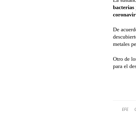
bacterias 
coronavi
De acuerdo
descubiert
metales p
Otro de lo
para el de
EFE