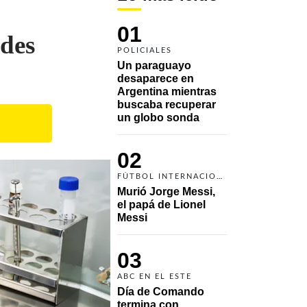
01
ades
POLICIALES
Un paraguayo 
desaparece en 
Argentina mientras 
buscaba recuperar 
un globo sonda 
02
FÚTBOL INTERNACIONAL
Murió Jorge Messi, 
el papá de Lionel 
Messi
03
ABC EN EL ESTE
Día de Comando 
termina con 