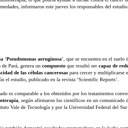
rmedades, informaron este jueves los responsables del estudio
ia
‘
Pseudomonas aeruginosa
’, que se encuentra en el suelo 
 de Pará, genera un
compuesto
que resultó ser
capaz de redu
cidad de las células cancerosas
para crecer y multiplicarse 
ún el estudio, publicado en la revista ‘Scientific Reports’.
tado es comparable a los obtenidos por los tratamientos conve
oterapia
, según afirmaron los científicos en un comunicado 
tituto Vale de Tecnología y por la Universidad Federal del Sur
ia también demostró resultados prometedores en la lucha cont