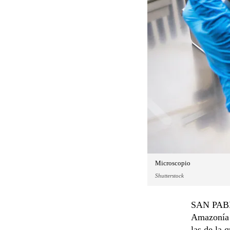
Microscopio
Shutterstock
SAN PABLO.
Amazonía 
las de la 