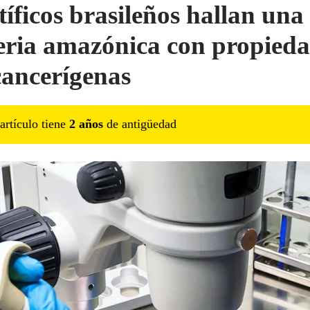
tíficos brasileños hallan una
eria amazónica con propied
cancerígenas
artículo tiene
2
año
s
de antigüedad