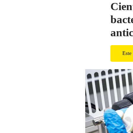
Cien
bact
anti
Este 