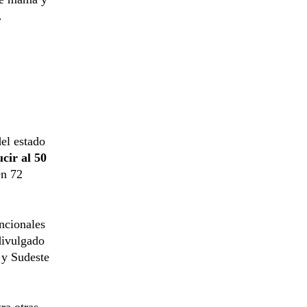
.
del estado
cir al 50
en 72
ncionales
divulgado
 y Sudeste
ra otras