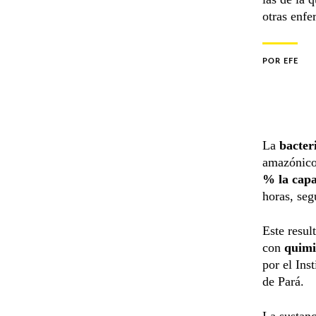
otras enfe
POR
EFE
La
bacter
amazónico
% la capa
horas, seg
Este resul
con
quimi
por el Ins
de Pará.
La sustanc