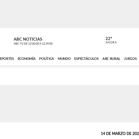
22º
ABC NOTICIAS
CARDINAL 
AHORA
ABC TV
DE
12:00:00
A
12:59:00
ABC CARDINAL 
EPORTES
ECONOMÍA
POLÍTICA
MUNDO
ESPECTÁCULOS
ABC RURAL
JUEGOS
14 DE MARZO DE 2024