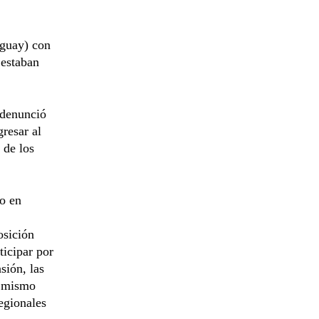
aguay) con
 estaban
 denunció
gresar al
 de los
do en
osición
ticipar por
sión, las
l mismo
egionales