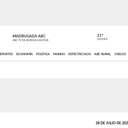
21º
MADRUGADA ABC
MADRUGAD
AHORA
ABC TV
DE
00:00:00
A
04:59:00
ABC CARDINAL 
EPORTES
ECONOMÍA
POLÍTICA
MUNDO
ESPECTÁCULOS
ABC RURAL
JUEGOS
28 DE JULIO DE 2024