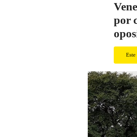
Vene
por 
opos
Este 