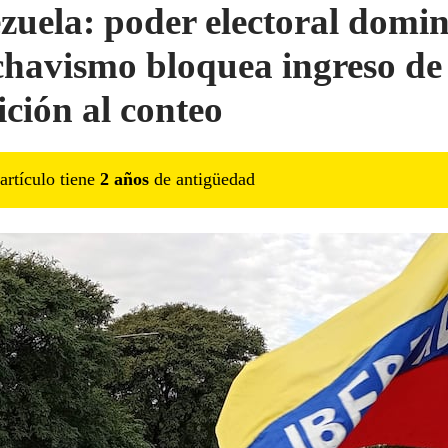
zuela: poder electoral domi
chavismo bloquea ingreso de
ición al conteo
artículo tiene
2
año
s
de antigüedad