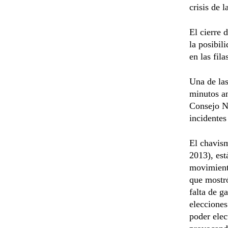
crisis de 
El cierre 
la posibil
en las fila
Una de las
minutos an
Consejo Na
incidentes
El chavism
2013), est
movimiento
que mostró
falta de g
elecciones
poder elec