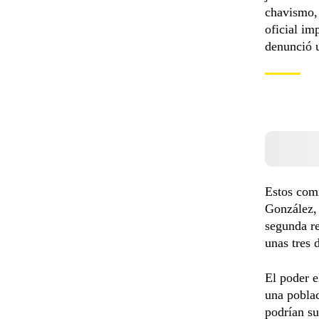
chavismo, 
oficial im
denunció u
Estos comi
González, 
segunda re
unas tres 
El poder e
una poblac
podrían su