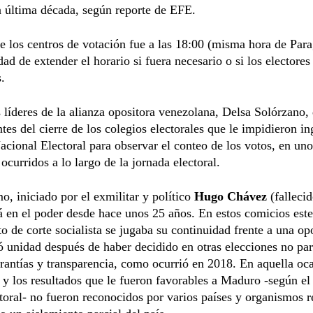
la última década, según reporte de EFE.
de los centros de votación fue a las 18:00 (misma hora de Par
idad de extender el horario si fuera necesario o si los electores
s.
 líderes de la alianza opositora venezolana, Delsa Solórzano,
tes del cierre de los colegios electorales que le impidieron in
cional Electoral para observar el conteo de los votos, en uno
 ocurridos a lo largo de la jornada electoral.
o, iniciado por el exmilitar y político
Hugo Chávez
(falleci
á en el poder desde hace unos 25 años. En estos comicios este
 de corte socialista se jugaba su continuidad frente a una op
 unidad después de haber decidido en otras elecciones no par
arantías y transparencia, como ocurrió en 2018. En aquella oca
 y los resultados que le fueron favorables a Maduro -según e
toral- no fueron reconocidos por varios países y organismos r