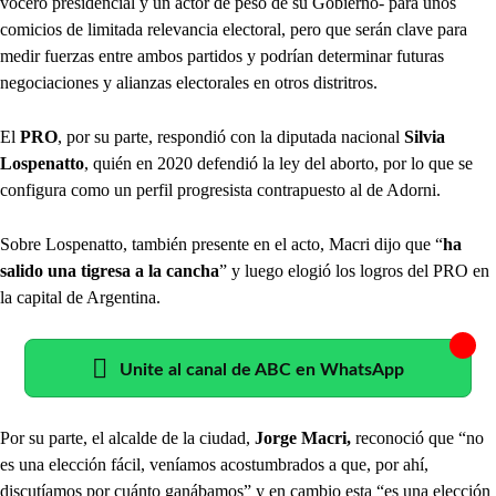
vocero presidencial y un actor de peso de su Gobierno- para unos
comicios de limitada relevancia electoral, pero que serán clave para
medir fuerzas entre ambos partidos y podrían determinar futuras
negociaciones y alianzas electorales en otros distritros.
El
PRO
, por su parte, respondió con la diputada nacional
Silvia
Lospenatto
, quién en 2020 defendió la ley del aborto, por lo que se
configura como un perfil progresista contrapuesto al de Adorni.
Sobre Lospenatto, también presente en el acto, Macri dijo que “
ha
salido una tigresa a la cancha
” y luego elogió los logros del PRO en
la capital de Argentina.
Unite al canal de ABC en WhatsApp
Por su parte, el alcalde de la ciudad,
Jorge Macri,
reconoció que “no
es una elección fácil, veníamos acostumbrados a que, por ahí,
discutíamos por cuánto ganábamos” y en cambio esta “es una elección