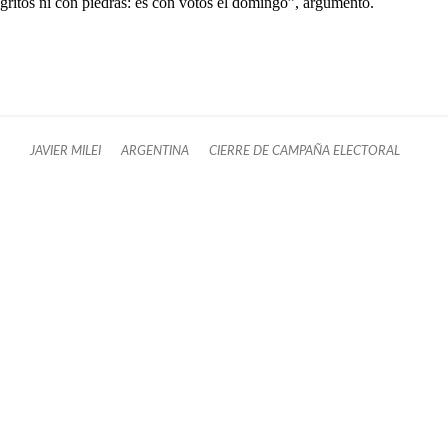
gritos ni con piedras: es con votos el domingo”, argumentó.
JAVIER MILEI
ARGENTINA
CIERRE DE CAMPAÑA ELECTORAL