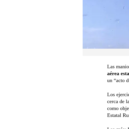
Las maniob
aérea est
un “acto d
Los ejerci
cerca de l
como objet
Estatal Ru