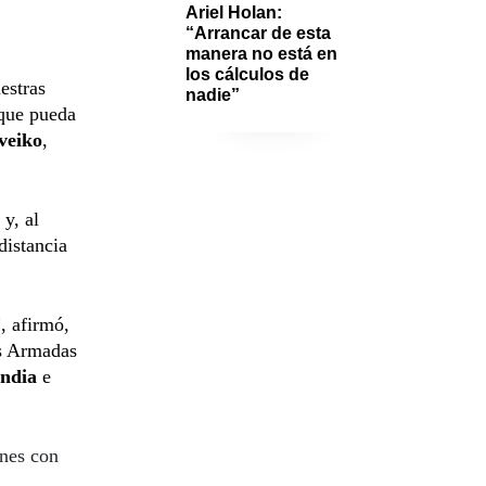
Ariel Holan: 
“Arrancar de esta 
manera no está en 
los cálculos de 
estras
nadie”
 que pueda
veiko
,
y, al
distancia
, afirmó,
as Armadas
India
e
ones con