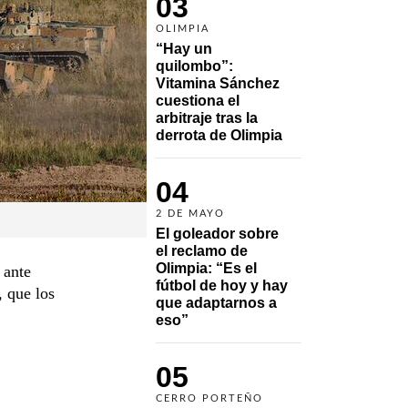
03
OLIMPIA
“Hay un 
quilombo”: 
Vitamina Sánchez 
cuestiona el 
arbitraje tras la 
derrota de Olimpia
04
2 DE MAYO
El goleador sobre 
el reclamo de 
Olimpia: “Es el 
 ante
fútbol de hoy y hay 
, que los
que adaptarnos a 
eso”
05
CERRO PORTEÑO