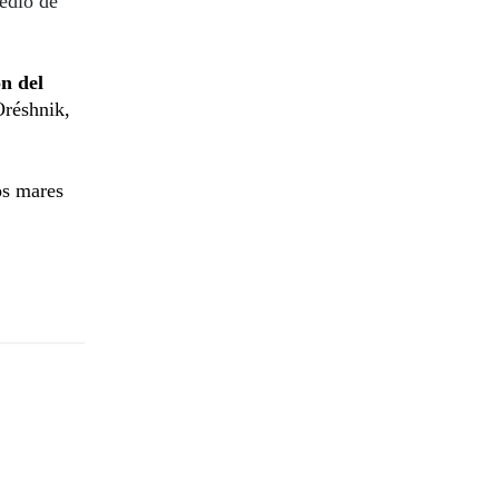
medio de
n del
Oréshnik,
os mares