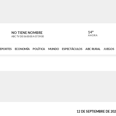
14º
NO TIENE NOMBRE
ABC RURAL
AHORA
ABC TV
DE
06:00:00
A
07:59:00
ABC CARDINAL 
EPORTES
ECONOMÍA
POLÍTICA
MUNDO
ESPECTÁCULOS
ABC RURAL
JUEGOS
12 DE SEPTIEMBRE DE 2025