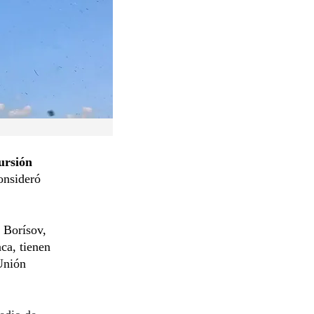
ursión
consideró
n Borísov,
aca, tienen
 Unión