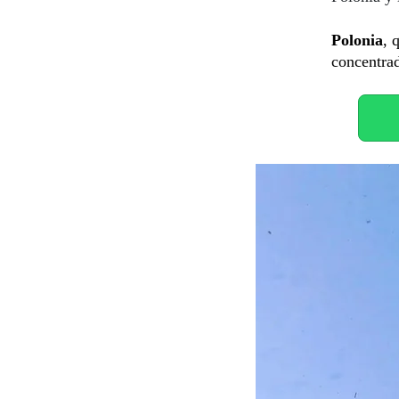
Polonia
, 
concentrad