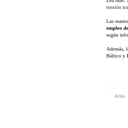
Lea más:
tensión tr
Las maniob
empleo de
según inf
Además, lo
Báltico y 
RUSIA