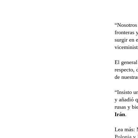
“Nosotros 
fronteras 
surgir en 
viceminist
El genera
respecto, 
de nuestra
“Insisto u
y añadió q
rusas y bi
Irán
.
Lea más:
Polonia y