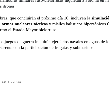
Maniobras militares ruso-bielorrusas inquietan a Polonia en 
as drones
ras, que concluirán el próximo día 16, incluyen la
simulació
 armas nucleares tácticas
y misiles balísticos hipersónicos 
ormó el Estado Mayor bielorruso.
s juegos de guerra incluirán ejercicios navales en aguas de l
Barents con la participación de fragatas y submarinos.
BIELORRUSIA