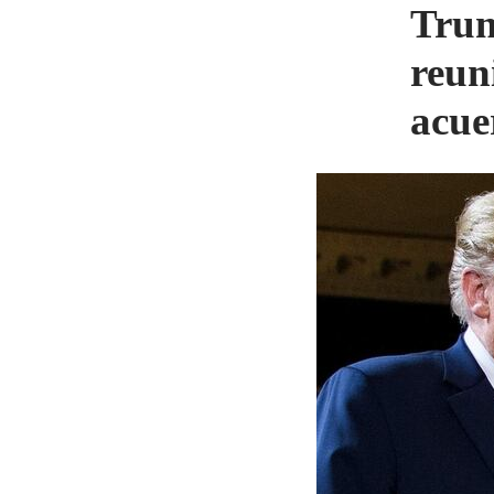
Trum
reun
acue