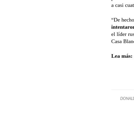
a casi cua
“De hecho,
intentaro
el líder r
Casa Blan
Lea más:
DONAL