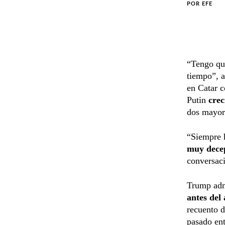
POR
EFE
“Tengo que
tiempo”, a
en Catar c
Putin
crec
dos mayore
“Siempre h
muy dece
conversaci
Trump adm
antes del
recuento d
pasado ent