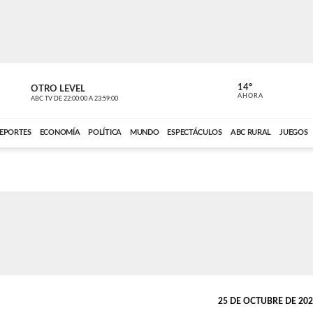
14º
OTRO LEVEL
MÚSICA PA
AHORA
ABC TV
DE
22:00:00
A
23:59:00
ABC CARDINAL 
EPORTES
ECONOMÍA
POLÍTICA
MUNDO
ESPECTÁCULOS
ABC RURAL
JUEGOS
25 DE OCTUBRE DE 2025