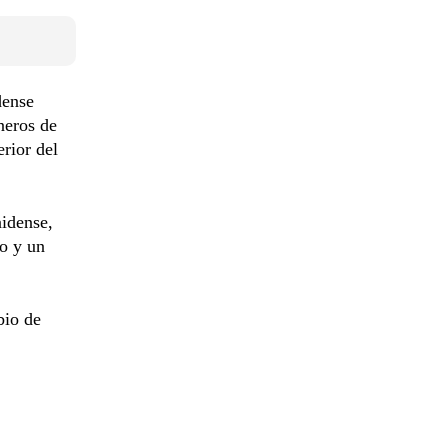
dense
neros de
erior del
nidense,
yo y un
bio de