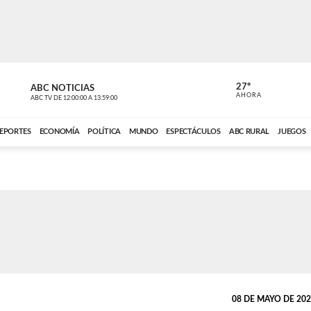
27º
ABC NOTICIAS
CARDINAL 
AHORA
ABC TV
DE
12:00:00
A
13:59:00
ABC CARDINAL 
EPORTES
ECONOMÍA
POLÍTICA
MUNDO
ESPECTÁCULOS
ABC RURAL
JUEGOS
08 DE MAYO DE 2026