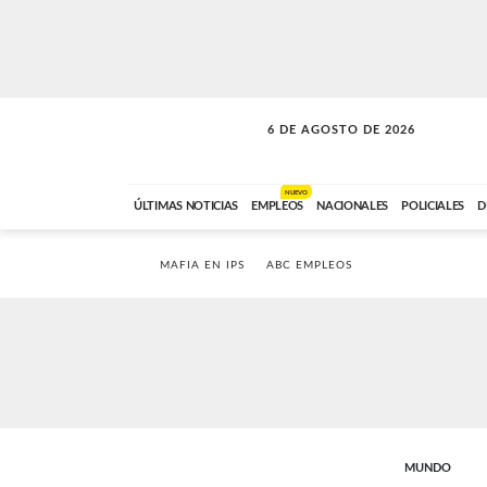
6 DE AGOSTO DE 2026
A DE LA TARDE
ABC FM
12:00 A 14:59
NUEVO
ÚLTIMAS NOTICIAS
EMPLEOS
NACIONALES
POLICIALES
D
MAFIA EN IPS
ABC EMPLEOS
MUNDO