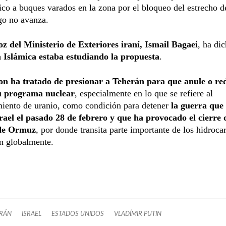
ico a buques varados en la zona por el bloqueo del estrecho
ogo no avanza.
oz del Ministerio de Exteriores iraní, Ismail Bagaei
, ha di
 Islámica estaba estudiando la propuesta
.
n ha tratado de presionar a Teherán para que anule o re
u programa nuclear
, especialmente en lo que se refiere al
miento de uranio, como condición para detener
la guerra que 
srael el pasado 28 de febrero y que ha provocado el cierre 
 de Ormuz
, por donde transita parte importante de los hidroca
n globalmente.
IRÁN
ISRAEL
ESTADOS UNIDOS
VLADÍMIR PUTIN