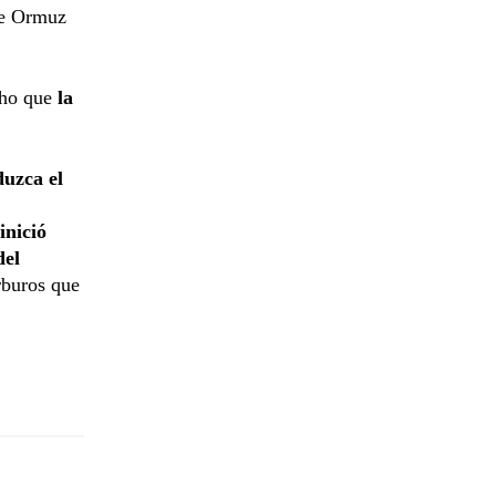
 de Ormuz
cho que
la
duzca el
inició
del
rburos que