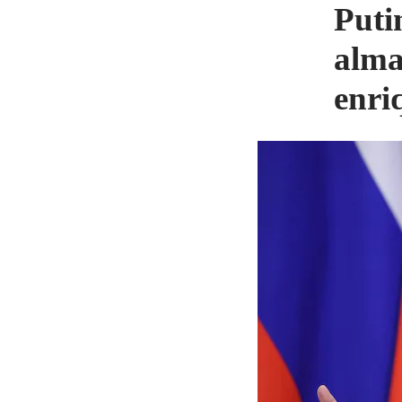
Puti
alma
enri