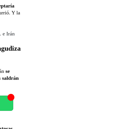
eptaría
urrió. Y la
 e Irán
 agudiza
rán
se
s saldrán
l
stosas