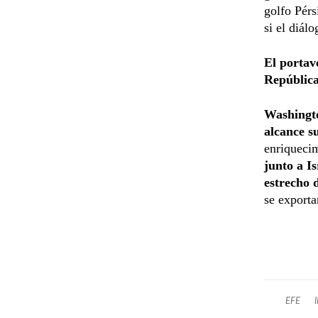
golfo Pérs
si el diál
El portav
República
Washingto
alcance s
enriqueci
junto a I
estrecho
se exporta
EFE