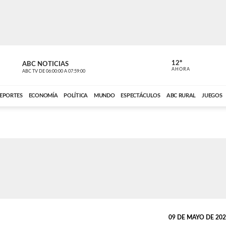
12º
ABC NOTICIAS
LA PRIMER
AHORA
ABC TV
DE
06:00:00
A
07:59:00
ABC CARDINAL 
EPORTES
ECONOMÍA
POLÍTICA
MUNDO
ESPECTÁCULOS
ABC RURAL
JUEGOS
09 DE MAYO DE 2026