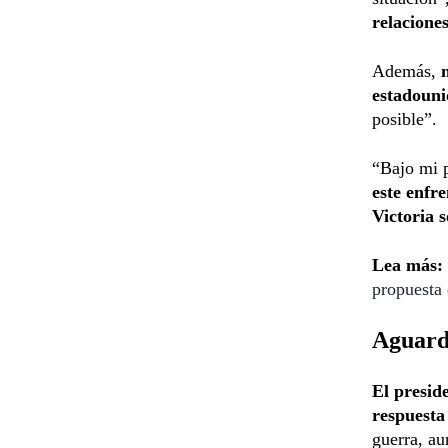
relaciones
Además,
estadouni
posible”.
“Bajo mi 
este enfr
Victoria 
Lea más:
propuesta
Aguarda
El presid
respuesta
guerra, au