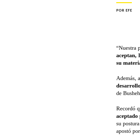
POR
EFE
“Nuestra p
aceptan,
su materi
Además, 
desarroll
de Bushehr
Recordó 
aceptado p
su postura
apostó por