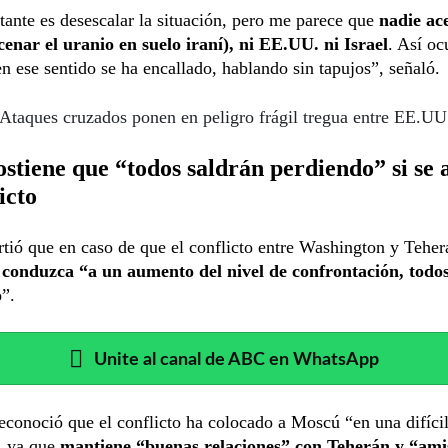
ante es desescalar la situación, pero me parece que
nadie ac
cenar el uranio en suelo iraní), ni EE.UU. ni Israel
. Así oc
en ese sentido se ha encallado, hablando sin tapujos”, señaló.
Ataques cruzados ponen en peligro frágil tregua entre EE.UU.
ostiene que “todos saldrán perdiendo” si se
icto
rtió que en caso de que el conflicto entre Washington y Tehe
 conduzca “a un aumento del nivel de confrontación, todo
o
”.
Unite al canal de ABC en WhatsApp
conoció que el conflicto ha colocado a Moscú “en una difíci
, ya que
mantiene “buenas relaciones” con Teherán y “ami