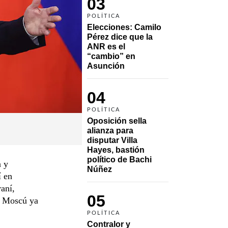
03
POLÍTICA
Elecciones: Camilo 
Pérez dice que la 
ANR es el 
“cambio” en 
Asunción 
04
POLÍTICA
Oposición sella 
alianza para 
disputar Villa 
Hayes, bastión 
político de Bachi 
n y
Núñez
í en
raní,
05
e Moscú ya
POLÍTICA
Contralor y 