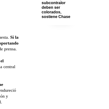
subcontralor 
deben ser 
colorados, 
sostiene Chase
esta.
Si la
nsportando
de prensa.
el
a central
ue
endureció
ión y
l.