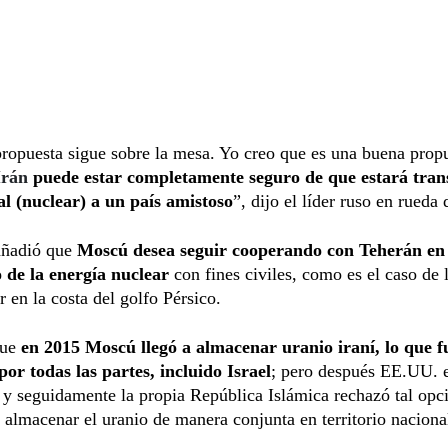
ropuesta sigue sobre la mesa. Yo creo que es una buena propu
Irán
puede estar completamente seguro de que estará tra
al (nuclear) a un país amistoso
”, dijo el líder ruso en rueda 
añadió que
Moscú desea seguir cooperando con Teherán en 
o de la energía nuclear
con fines civiles, como es el caso de l
 en la costa del golfo Pérsico.
que
en 2015 Moscú llegó a almacenar uranio iraní, lo que f
or todas las partes, incluido Israel
; pero después EE.UU. 
 y seguidamente la propia República Islámica rechazó tal opc
 almacenar el uranio de manera conjunta en territorio naciona