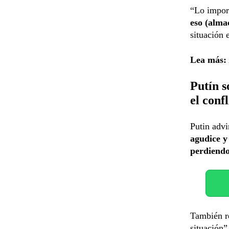
“Lo import
eso (alma
situación 
Lea más:
Putín s
el confl
Putin advi
agudice y
perdiend
También re
situación”