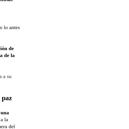
o lo antes
ción de
a de la
a a su
 paz
 una
a la
uera del