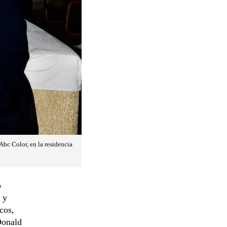
bc Color, en la residencia
o
 y
cos,
onald