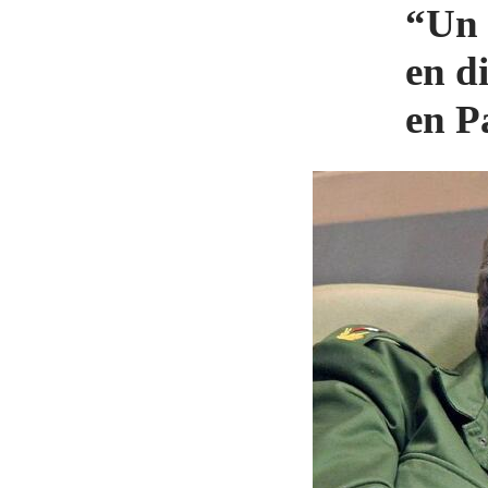
“Un 
en d
en P