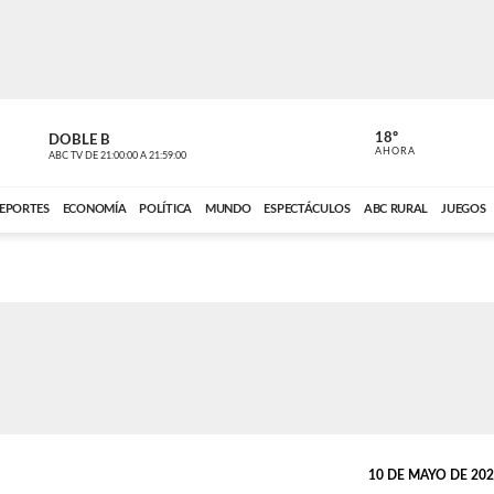
18º
DOBLE B
DE TODO 
AHORA
ABC TV
DE
21:00:00
A
21:59:00
ABC CARDINAL 
EPORTES
ECONOMÍA
POLÍTICA
MUNDO
ESPECTÁCULOS
ABC RURAL
JUEGOS
10 DE MAYO DE 2026