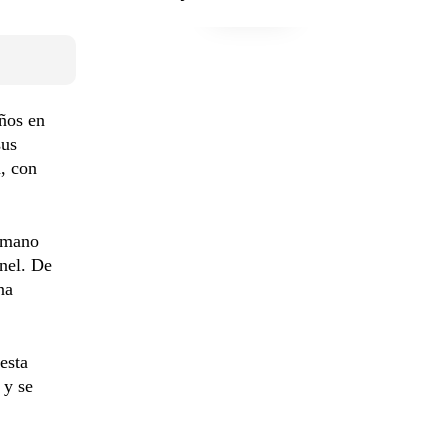
ños en
sus
, con
ermano
anel. De
na
esta
 y se