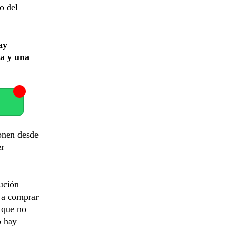
o del
ay
za y una
onen desde
er
ución
 a comprar
o que no
o hay