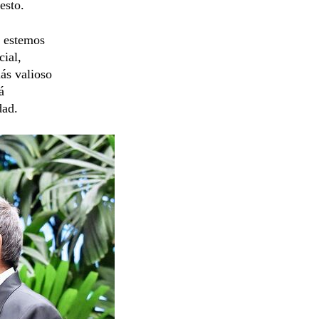
esto.
y estemos
cial,
ás valioso
á
dad.