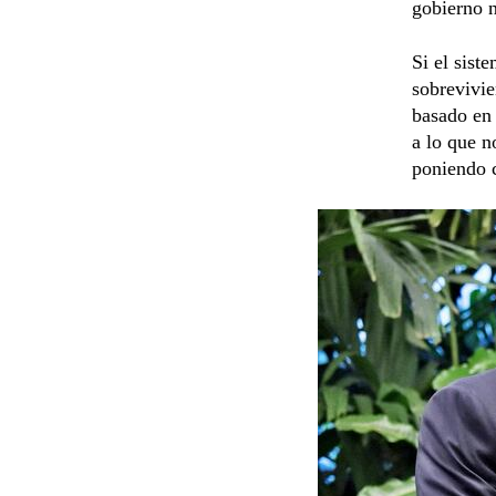
gobierno n
Si el sist
sobrevivie
basado en 
a lo que n
poniendo c