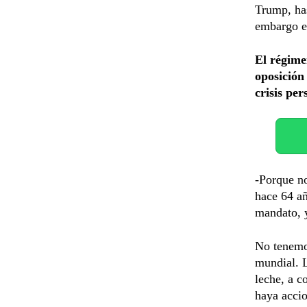
Trump, has
embargo e
El régime
oposición
crisis per
-Porque n
hace 64 añ
mandato, y
No tenemos
mundial. 
leche, a c
haya accio