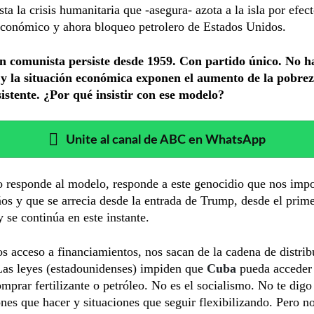
ta la crisis humanitaria que -asegura- azota a la isla por efect
conómico y ahora bloqueo petrolero de Estados Unidos.
n comunista persiste desde 1959. Con partido único. No h
 y la situación económica exponen el aumento de la pobre
sistente. ¿Por qué insistir con ese modelo?
Unite al canal de ABC en WhatsApp
o responde al modelo, responde a este genocidio que nos imp
os y que se arrecia desde la entrada de Trump, desde el prim
 se continúa en este instante.
 acceso a financiamientos, nos sacan de la cadena de distrib
Las leyes (estadounidenses) impiden que
Cuba
pueda acceder
omprar fertilizante o petróleo. No es el socialismo. No te dig
nes que hacer y situaciones que seguir flexibilizando. Pero n