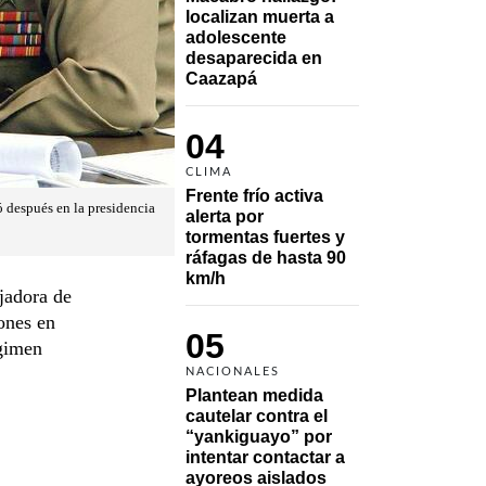
localizan muerta a 
adolescente 
desaparecida en 
Caazapá 
04
CLIMA
Frente frío activa 
 después en la presidencia
alerta por 
tormentas fuertes y 
ráfagas de hasta 90 
km/h
jadora de
ones en
05
égimen
NACIONALES
Plantean medida 
cautelar contra el 
“yankiguayo” por 
intentar contactar a 
ayoreos aislados