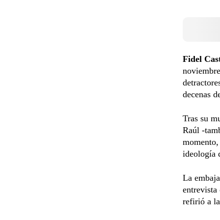
Fidel Cas
noviembre
detractore
decenas de
Tras su m
Raúl -tamb
momento, s
ideología 
La embaja
entrevista
refirió a 