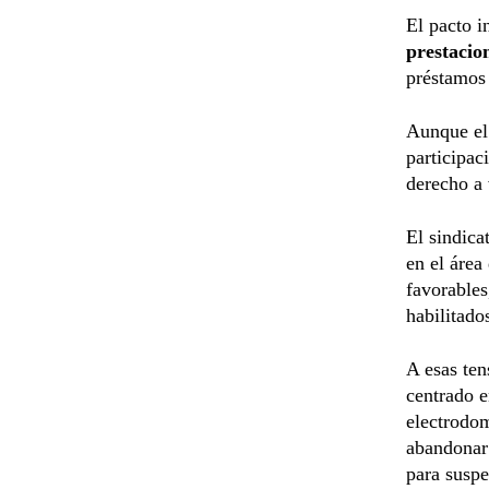
El pacto 
prestacion
préstamos 
Aunque el
participac
derecho a 
El sindica
en el área
favorables
habilitado
A esas ten
centrado e
electrodom
abandonar 
para suspe