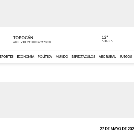
12º
TOBOGÁN
DE TODO 
AHORA
ABC TV
DE
21:00:00
A
21:59:00
ABC CARDINAL 
EPORTES
ECONOMÍA
POLÍTICA
MUNDO
ESPECTÁCULOS
ABC RURAL
JUEGOS
27 DE MAYO DE 2026