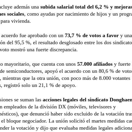
incluye además una
subida salarial total del 6,2 % y mejora
es sociales
, como ayudas por nacimiento de hijos y un prog
para vivienda.
 acuerdo fue aprobado con un
73,7 % de votos a favor
y una
ión del 95,5 %, el resultado desglosado entre los dos sindicat
voto mostró una fuerte discrepancia.
to mayoritario, que cuenta con unos
57.000 afiliados
y fuerte
 de semiconductores, apoyó el acuerdo con un 80,6 % de voto
, mientras que la otra unión, con poco más de 8.000 votantes
s, registró solo un 21,1 % de apoyo.
siones se suman las
acciones legales del sindicato Donghae
n empleados de la división DX (móviles, televisores y
ésticos), que denunció haber sido excluido de la votación tra
el bloque negociador. La unión solicitó el martes medidas ca
nder la votación y dijo que evaluaba medidas legales adiciona