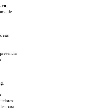
s en
rama de
os con
 presencia
s
ng
,
s
utelares
les para