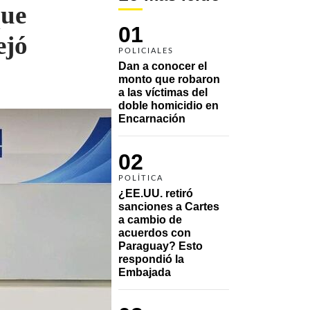
que
01
ejó
POLICIALES
Dan a conocer el 
monto que robaron 
a las víctimas del 
doble homicidio en 
Encarnación
02
POLÍTICA
¿EE.UU. retiró 
sanciones a Cartes 
a cambio de 
acuerdos con 
Paraguay? Esto 
respondió la 
Embajada