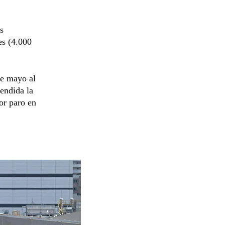
s
es (4.000
.
de mayo al
endida la
or paro en