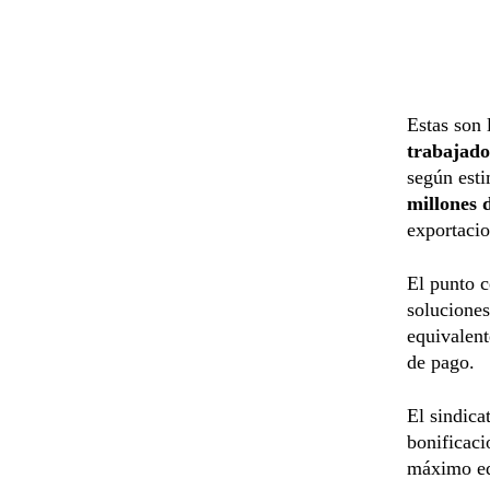
Estas son 
trabajad
según est
millones 
exportaci
El punto c
soluciones
equivalent
de pago.
El sindica
bonificaci
máximo equ