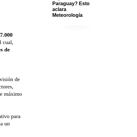
Paraguay? Esto 
aclara 
Meteorología
7.000
 cual,
es de
ivisión de
tores,
ite máximo
ativo para
a un