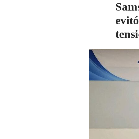
Sams
evit
tens