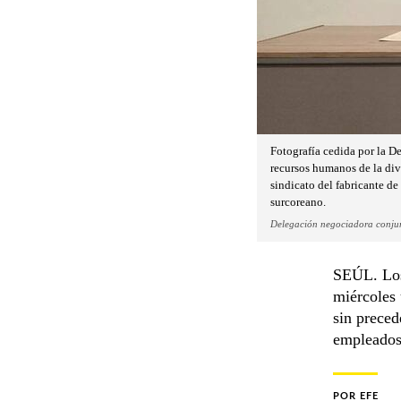
Fotografía cedida por la D
recursos humanos de la div
sindicato del fabricante d
surcoreano.
Delegación negociadora conjun
SEÚL. Los
miércoles 
sin preced
empleados
POR
EFE