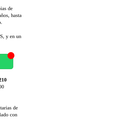
ias de
ños, hasta
o.
S, y en un
210
00
tarias de
ulado con