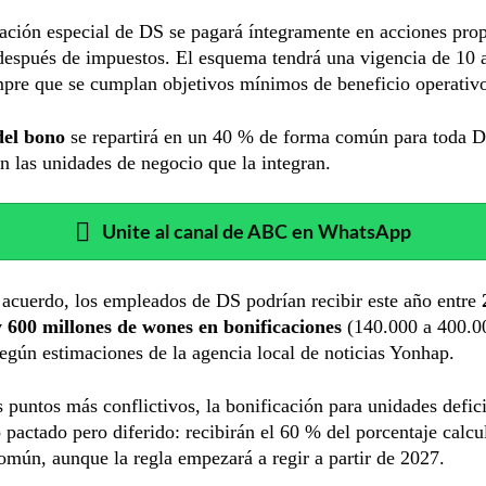
ación especial de DS se pagará íntegramente en acciones prop
espués de impuestos. El esquema tendrá una vigencia de 10 a
pre que se cumplan objetivos mínimos de beneficio operativ
del bono
se repartirá en un 40 % de forma común para toda D
 las unidades de negocio que la integran.
Unite al canal de ABC en WhatsApp
 acuerdo, los empleados de DS podrían recibir este año entre
y 600 millones de wones en bonificaciones
(140.000 a 400.0
según estimaciones de la agencia local de noticias Yonhap.
 puntos más conflictivos, la bonificación para unidades defici
pactado pero diferido: recibirán el 60 % del porcentaje calc
omún, aunque la regla empezará a regir a partir de 2027.