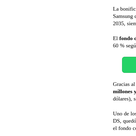
La bonific
Samsung d
2035, siem
El
fondo 
60 % según
Gracias al
millones 
dólares), 
Uno de los
DS, quedó 
el fondo c