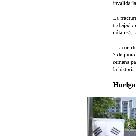
invalidarla
La fractur
trabajador
dólares), 
El acuerd
7 de junio
semana pas
la histori
Huelga 