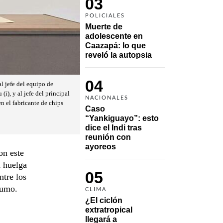
03
POLICIALES
Muerte de 
adolescente en 
Caazapá: lo que 
reveló la autopsia
04
l jefe del equipo de
), y al jefe del principal
NACIONALES
n el fabricante de chips
Caso 
“Yankiguayo”: esto 
dice el Indi tras 
reunión con 
ayoreos
on este
a huelga
05
ntre los
sumo.
CLIMA
¿El ciclón 
extratropical 
llegará a 