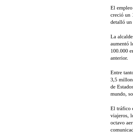
El empleo 
creció un 
detalló un
La alcald
aumentó lo
100.000 em
anterior.
Entre tant
3,5 millon
de Estados
mundo, so
El tráfico
viajeros, 
octavo aer
comunica