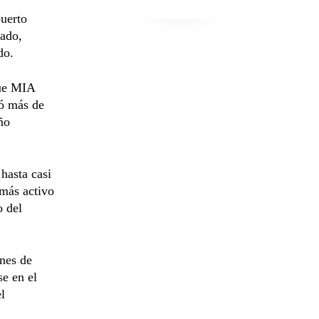
puerto
tado,
do.
que MIA
eó más de
ño
hasta casi
 más activo
o del
ones de
se en el
l