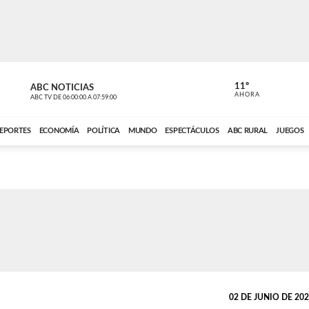
11º
ABC NOTICIAS
CONTACTO
AHORA
ABC TV
DE
06:00:00
A
07:59:00
ABC CARDINAL 
EPORTES
ECONOMÍA
POLÍTICA
MUNDO
ESPECTÁCULOS
ABC RURAL
JUEGOS
02 DE JUNIO DE 2026