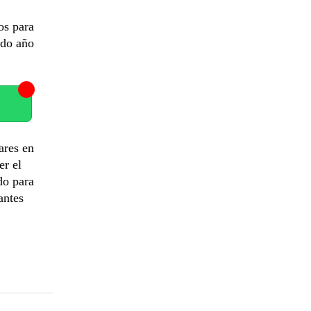
os para
ndo año
ares en
er el
do para
antes