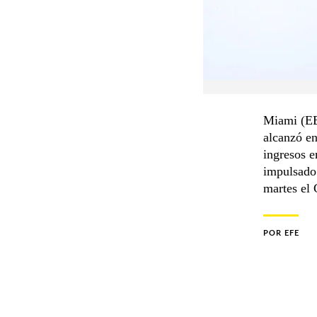
Miami (EE
alcanzó e
ingresos e
impulsado 
martes el
POR
EFE