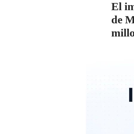
El i
de M
mill