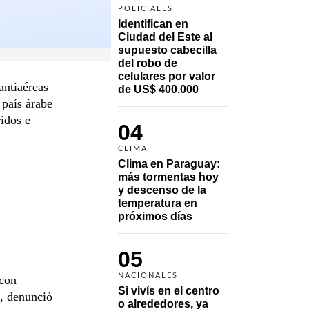
POLICIALES
Identifican en 
Ciudad del Este al 
supuesto cabecilla 
del robo de 
celulares por valor 
antiaéreas
de US$ 400.000
 país árabe
idos e
04
CLIMA
Clima en Paraguay: 
más tormentas hoy 
y descenso de la 
temperatura en 
próximos días
05
NACIONALES
 con
Si vivís en el centro 
", denunció
o alrededores, ya 