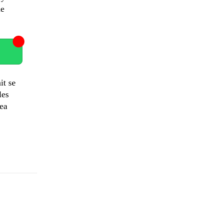
de
it se
les
rea