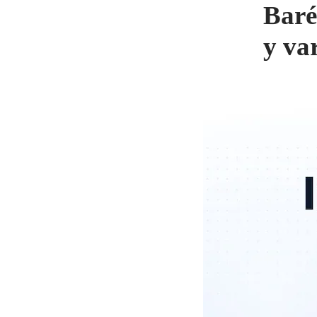
Baré
y va