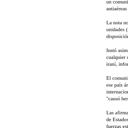
un comunic
antiaéreas
La nota no
unidades (
disposició
Instó asim
cualquier 
iraní, inf
El comunic
ese país á
internacio
"causó her
Las afirm
de Estado
fuerzas es