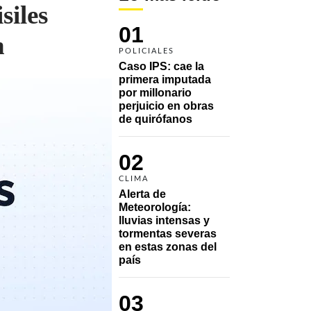
siles
01
n
POLICIALES
Caso IPS: cae la 
primera imputada 
por millonario 
perjuicio en obras 
de quirófanos
02
CLIMA
Alerta de 
Meteorología: 
lluvias intensas y 
tormentas severas 
en estas zonas del 
país
03