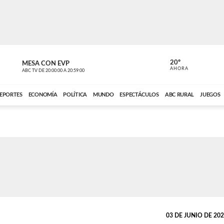
20º
MESA CON EVP
EL OBSERV
AHORA
ABC TV
DE
20:00:00
A
20:59:00
ABC CARDINAL 
EPORTES
ECONOMÍA
POLÍTICA
MUNDO
ESPECTÁCULOS
ABC RURAL
JUEGOS
03 DE JUNIO DE 2026