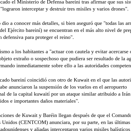
ado el Ministerio de Defensa bareiní tras afirmar que sus si
 "lograron interceptar y destruir tres misiles y varios drones".
 dio a conocer más detalles, si bien aseguró que "todas las a
del Ejército bareiní) se encuentran en el más alto nivel de pr
n defensiva para proteger el reino".
ismo a los habitantes a "actuar con cautela y evitar acercarse 
objeto extraño o sospechoso que pudiera ser resultado de la a
ormando inmediatamente sobre ello a las autoridades competen
ado bareiní coincidió con otro de Kuwait en el que las autor
rabe anunciaron la suspensión de los vuelos en el aeropuerto
nal de la capital kuwaití por un ataque similar atribuido a Irá
idos e importantes daños materiales".
aciones de Kuwait y Baréin llegan después de que el Comand
s Unidos (CENTCOM) anunciara, por su parte, en las últimas
tadounidenses y aliadas interceptaron varios misiles balísticos