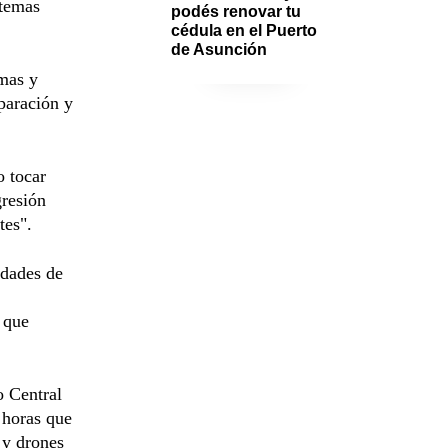
stemas
podés renovar tu 
cédula en el Puerto 
de Asunción
rmas y
eparación y
o tocar
gresión
tes".
idades de
n que
o Central
 horas que
 y drones