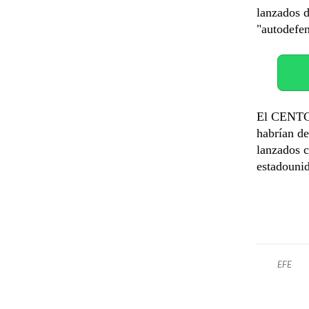
lanzados d
"autodefen
El CENTCO
habrían de
lanzados c
estadounid
EFE