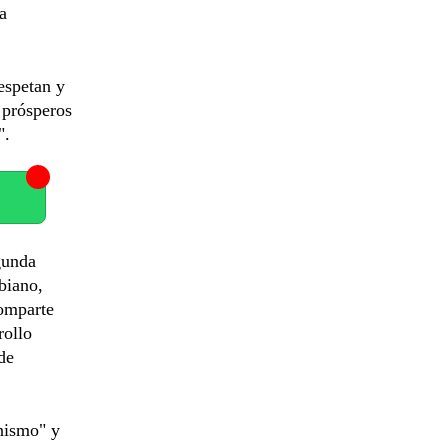
a
respetan y
 prósperos
".
gunda
biano,
comparte
rollo
de
nismo" y