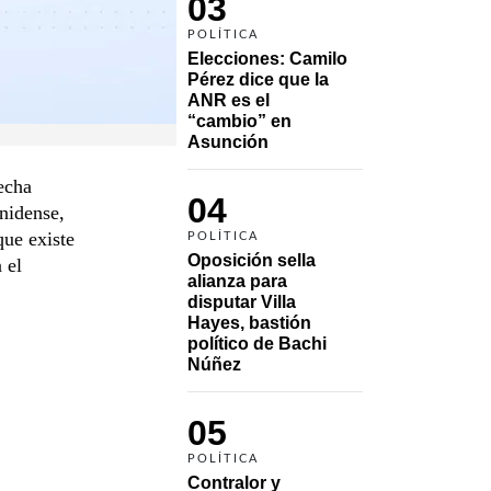
03
POLÍTICA
Elecciones: Camilo 
Pérez dice que la 
ANR es el 
“cambio” en 
Asunción 
echa
04
nidense,
que existe
POLÍTICA
Oposición sella 
 el
alianza para 
disputar Villa 
Hayes, bastión 
político de Bachi 
Núñez
05
POLÍTICA
Contralor y 