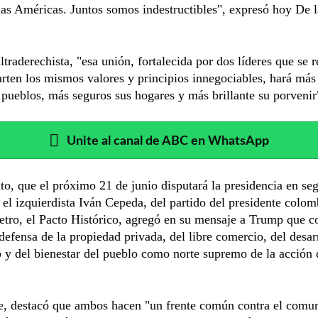
 las Américas. Juntos somos indestructibles", expresó hoy De l
ltraderechista, "esa unión, fortalecida por dos líderes que se 
ten los mismos valores y principios innegociables, hará más
 pueblos, más seguros sus hogares y más brillante su porvenir
Unite al canal de ABC en WhatsApp
to, que el próximo 21 de junio disputará la presidencia en se
 el izquierdista Iván Cepeda, del partido del presidente colom
etro, el Pacto Histórico, agregó en su mensaje a Trump que 
"defensa de la propiedad privada, del libre comercio, del desar
 y del bienestar del pueblo como norte supremo de la acción 
e, destacó que ambos hacen "un frente común contra el comu