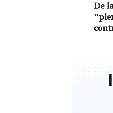
De l
"ple
cont