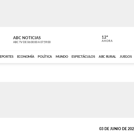
12º
ABC NOTICIAS
LA PRIMER
AHORA
ABC TV
DE
06:00:00
A
07:59:00
ABC CARDINAL 
EPORTES
ECONOMÍA
POLÍTICA
MUNDO
ESPECTÁCULOS
ABC RURAL
JUEGOS
03 DE JUNIO DE 2026