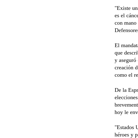
"Existe un
es el cánc
con mano d
Defensores
El mandata
que descri
y aseguró 
creación d
como el re
De la Espr
elecciones
brevemente
hoy le env
"Estados 
héroes y p