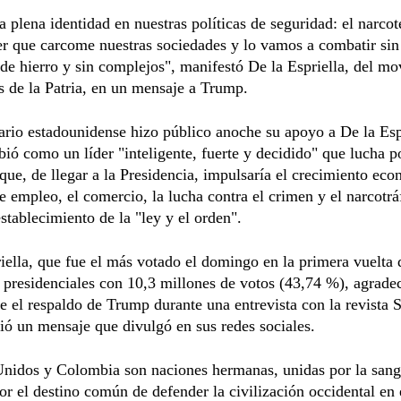
a plena identidad en nuestras políticas de seguridad: el narco
er que carcome nuestras sociedades y lo vamos a combatir sin
e hierro y sin complejos", manifestó De la Espriella, del m
 de la Patria, en un mensaje a Trump.
rio estadounidense hizo público anoche su apoyo a De la Espr
bió como un líder "inteligente, fuerte y decidido" que lucha p
que, de llegar a la Presidencia, impulsaría el crecimiento eco
e empleo, el comercio, la lucha contra el crimen y el narcotráf
stablecimiento de la "ley y el orden".
iella, que fue el más votado el domingo en la primera vuelta 
 presidenciales con 10,3 millones de votos (43,74 %), agrade
 el respaldo de Trump durante una entrevista con la revista
ió un mensaje que divulgó en sus redes sociales.
Unidos y Colombia son naciones hermanas, unidas por la sang
or el destino común de defender la civilización occidental en 