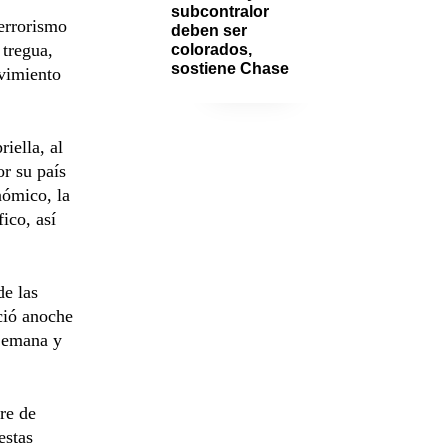
subcontralor 
terrorismo
deben ser 
 tregua,
colorados, 
sostiene Chase
ovimiento
iella, al
or su país
nómico, la
ico, así
de las
ció anoche
 Semana y
re de
estas