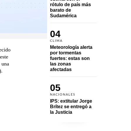
rótulo de país más 
barato de 
Sudamérica
04
CLIMA
Meteorología alerta 
ecido
por tormentas 
este
fuertes: estas son 
s una
las zonas 
afectadas
).
05
NACIONALES
IPS: extitular Jorge 
Brítez se entregó a 
la Justicia