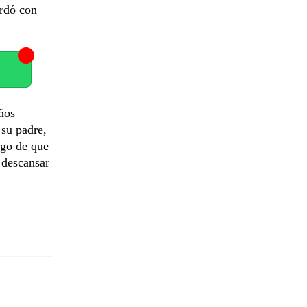
ordó con
años
 su padre,
ego de que
 descansar