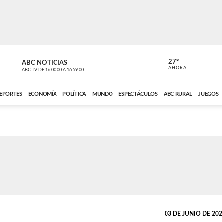
27º
ABC NOTICIAS
ANCHO PER
AHORA
ABC TV
DE
16:00:00
A
16:59:00
ABC CARDINAL 
EPORTES
ECONOMÍA
POLÍTICA
MUNDO
ESPECTÁCULOS
ABC RURAL
JUEGOS
03 DE JUNIO DE 2026