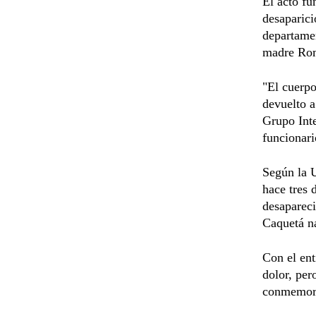
El acto fú
desaparici
departamen
madre Rom
"El cuerpo
devuelto a
Grupo Inte
funcionar
Según la 
hace tres 
desapareci
Caquetá na
Con el ent
dolor, per
conmemoró