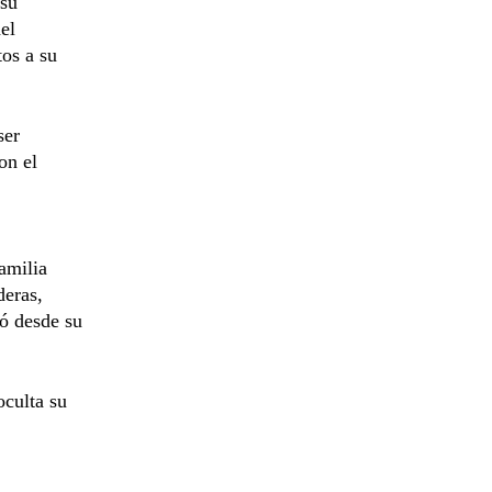
 su
el
os a su
ser
on el
amilia
deras,
dó desde su
oculta su