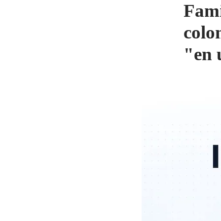
Fami
colo
"en 