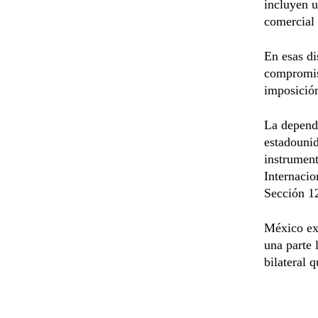
incluyen u
comercial 
En esas di
compromiso
imposició
La depende
estadounid
instrumen
Internacio
Sección 12
México exp
una parte 
bilateral 