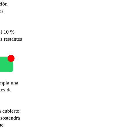
ción
os
el 10 %
s restantes
empla una
tes de
a cubierto
 sostendrá
ue