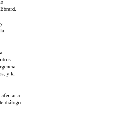
do
 Ebrard.
 y
la
ia
otros
rgencia
s, y la
 afectar a
de diálogo