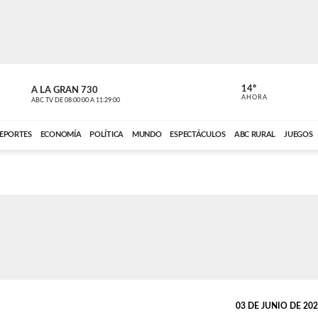
14º
A LA GRAN 730
A LA GRAN 
AHORA
ABC TV
DE
08:00:00
A
11:29:00
ABC CARDINAL 
EPORTES
ECONOMÍA
POLÍTICA
MUNDO
ESPECTÁCULOS
ABC RURAL
JUEGOS
03 DE JUNIO DE 2026