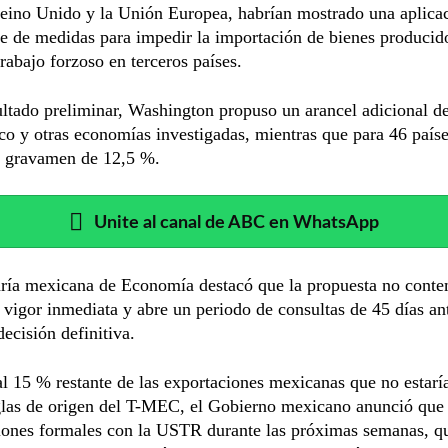
eino Unido y la Unión Europea, habrían mostrado una aplica
te de medidas para impedir la importación de bienes producid
rabajo forzoso en terceros países.
ltado preliminar, Washington propuso un arancel adicional d
o y otras economías investigadas, mientras que para 46 paíse
n gravamen de 12,5 %.
Unite al canal de ABC en WhatsApp
aría mexicana de Economía destacó que la propuesta no cont
 vigor inmediata y abre un periodo de consultas de 45 días an
decisión definitiva.
l 15 % restante de las exportaciones mexicanas que no estarí
eglas de origen del T-MEC, el Gobierno mexicano anunció que
iones formales con la USTR durante las próximas semanas, q