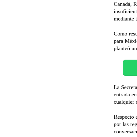
Canadá, R
insuficien
mediante t
Como resu
para Méxic
planteó u
La Secret
entrada en
cualquier 
Respecto a
por las r
conversac