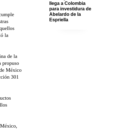
llega a Colombia 
para investidura de 
 cumple
Abelardo de la 
Espriella
tras
quellos
ó la
ina de la
a propuso
 de México
cción 301
ductos
llos
 México,