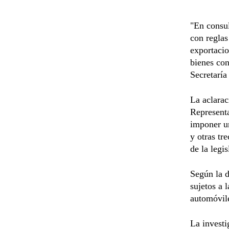
"En consul
con regla
exportacio
bienes con
Secretarí
La aclarac
Represent
imponer un
y otras tr
de la legi
Según la d
sujetos a 
automóvile
La investi