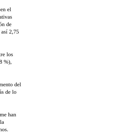
en el
ativas
ón de
 así 2,75
re los
,8 %),
emento del
ás de lo
rme han
la
nos.