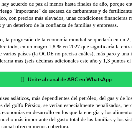
o hay acuerdo de paz al menos hasta finales de año, porque en
riesgo "importante" de escasez de carburantes y de fertilizante
ico, con precios más elevados, unas condiciones financieras 
as y un deterioro de la confianza de familias y empresas.
o, la progresión de la economía mundial se quedaría en un 2
bre todo, en un magro 1,8 % en 2027 que significaría la entr
e varios países (la OCDE no precisa cuáles), más paro y una i
leraría más (seis décimas adicionales este año y 1,3 puntos e
Unite al canal de ABC en WhatsApp
ses asiáticos, más dependientes del petróleo, del gas y de lo
tes del golfo Pérsico, se verían especialmente penalizados, pe
s economías en desarrollo en los que la energía y los aliment
mucho más importante del gasto total de las familias y los si
 social ofrecen menos cobertura.