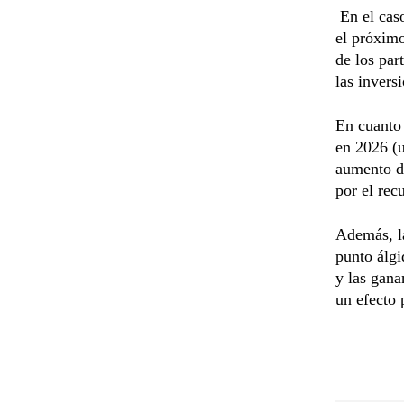
En el caso
el próximo
de los par
las inversi
En cuanto
en 2026 (
aumento de
por el rec
Además, la
punto álgi
y las gana
un efecto 