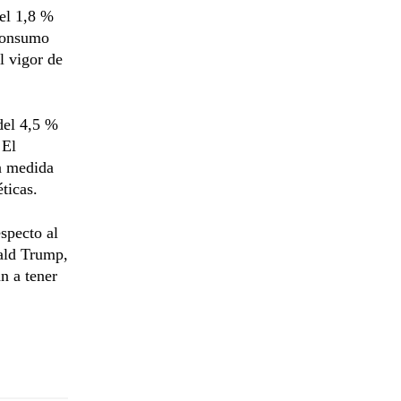
del 1,8 %
 consumo
l vigor de
del 4,5 %
 El
na medida
ticas.
specto al
nald Trump,
n a tener