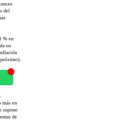
tonces
s del
más
,1 % en
ada en
nflación
l próximo).
s
ro más en
os supone
stemas de