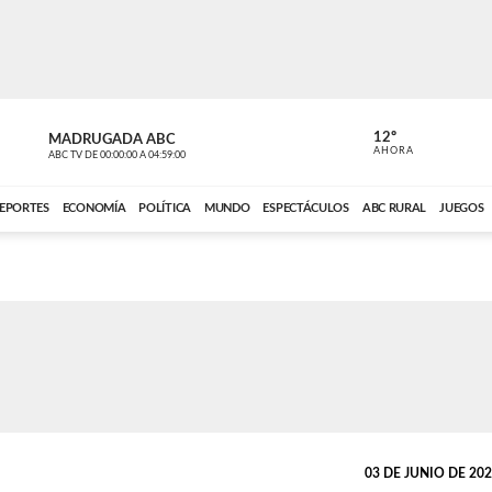
12º
MADRUGADA ABC
MADRUGAD
AHORA
ABC TV
DE
00:00:00
A
04:59:00
ABC CARDINAL 
EPORTES
ECONOMÍA
POLÍTICA
MUNDO
ESPECTÁCULOS
ABC RURAL
JUEGOS
03 DE JUNIO DE 2026