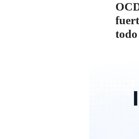
OCDE
fuer
todo