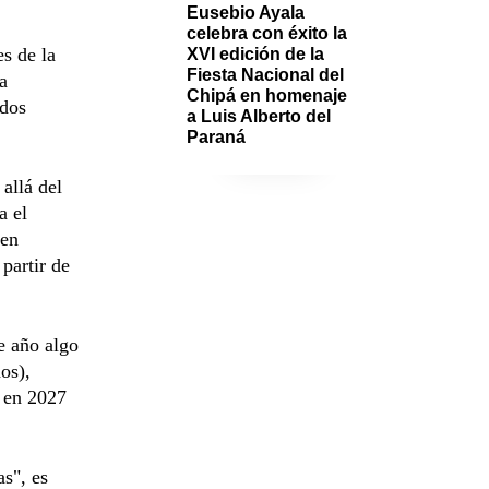
Eusebio Ayala 
celebra con éxito la 
s de la
XVI edición de la 
Fiesta Nacional del 
a
Chipá en homenaje 
 dos
a Luis Alberto del 
Paraná
allá del
a el
 en
partir de
te año algo
os),
% en 2027
s", es