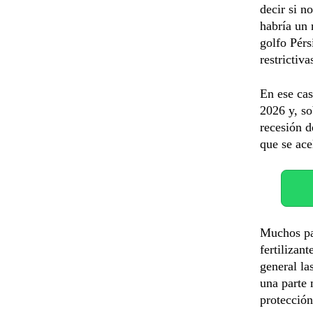
decir si n
habría un 
golfo Pérs
restrictiv
En ese cas
2026 y, so
recesión d
que se ace
Muchos paí
fertilizan
general la
una parte 
protección