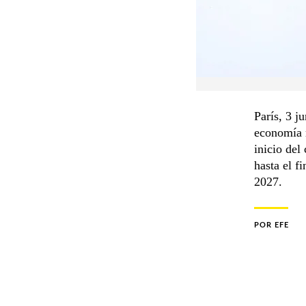
París, 3 j
economía m
inicio del
hasta el f
2027.
POR
EFE