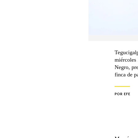
Tegucigalp
miércoles 
Negro, pre
finca de p
POR
EFE