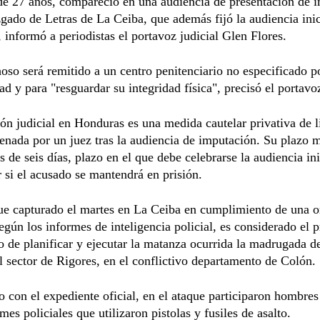
de 27 años, compareció en una audiencia de presentación de 
zgado de Letras de La Ceiba, que además fijó la audiencia inic
, informó a periodistas el portavoz judicial Glen Flores.
oso será remitido a un centro penitenciario no especificado p
ad y para "resguardar su integridad física", precisó el portavoz
ón judicial en Honduras es una medida cautelar privativa de l
enada por un juez tras la audiencia de imputación. Su plazo
s de seis días, plazo en el que debe celebrarse la audiencia ini
 si el acusado se mantendrá en prisión.
ue capturado el martes en La Ceiba en cumplimiento de una 
Según los informes de inteligencia policial, es considerado el p
 de planificar y ejecutar la matanza ocurrida la madrugada d
 sector de Rigores, en el conflictivo departamento de Colón.
 con el expediente oficial, en el ataque participaron hombres
mes policiales que utilizaron pistolas y fusiles de asalto.