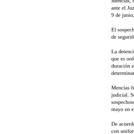
Mencías, 
ante el Ju
9 de junio
El sospech
de segurid
La detenci
que es ord
duración e
determinar
Mencías f
judicial. 
sospechoso
mayo en el
De acuerdo
con unifor