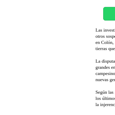
Las invest
otros sosp
en Colón, 
tierras qu
La disputa
grandes em
campesinos
nuevas ge
Según las 
los último
la injerenc