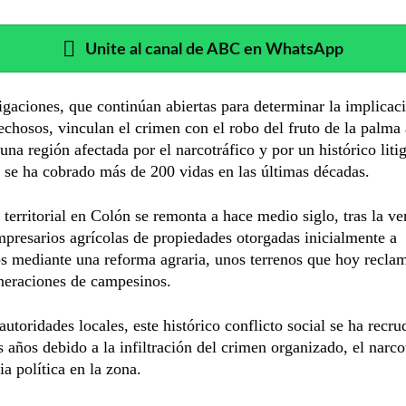
Unite al canal de ABC en WhatsApp
igaciones, que continúan abiertas para determinar la implicac
echosos, vinculan el crimen con el robo del fruto de la palma 
una región afectada por el narcotráfico y por un histórico liti
e se ha cobrado más de 200 vidas en las últimas décadas.
 territorial en Colón se remonta a hace medio siglo, tras la ve
presarios agrícolas de propiedades otorgadas inicialmente a
 mediante una reforma agraria, unos terrenos que hoy reclam
neraciones de campesinos.
autoridades locales, este histórico conflicto social se ha recr
s años debido a la infiltración del crimen organizado, el narco
ia política en la zona.