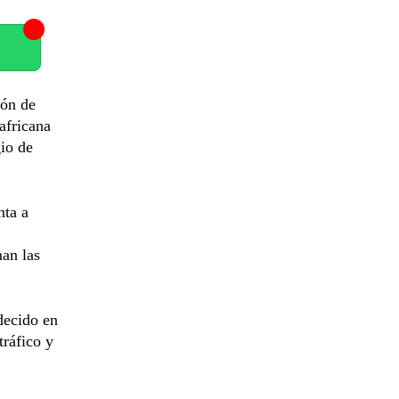
ión de
africana
gio de
nta a
an las
udecido en
tráfico y