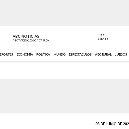
12º
ABC NOTICIAS
LA PRIMER
AHORA
ABC TV
DE
06:00:00
A
07:59:00
ABC CARDINAL 
EPORTES
ECONOMÍA
POLÍTICA
MUNDO
ESPECTÁCULOS
ABC RURAL
JUEGOS
03 DE JUNIO DE 2026