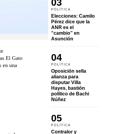
03
POLÍTICA
Elecciones: Camilo 
Pérez dice que la 
ANR es el 
“cambio” en 
Asunción 
te
04
ias El Gato
s en una
POLÍTICA
Oposición sella 
alianza para 
disputar Villa 
Hayes, bastión 
político de Bachi 
Núñez
05
POLÍTICA
Contralor y 