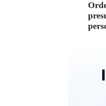
Orde
pres
pers