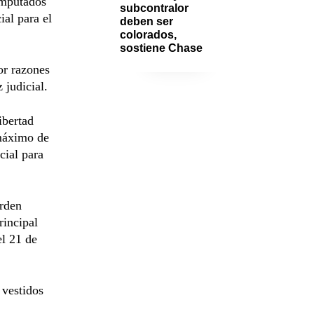
imputados
subcontralor 
ial para el
deben ser 
colorados, 
sostiene Chase
or razones
 judicial.
ibertad
 máximo de
cial para
orden
rincipal
el 21 de
 vestidos