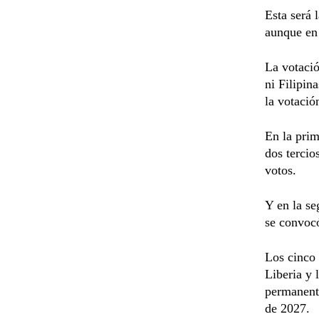
Esta será 
aunque en
La votació
ni Filipin
la votació
En la prim
dos tercio
votos.
Y en la se
se convocó
Los cinco 
Liberia y
permanent
de 2027.