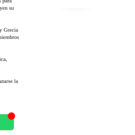
s para
uyen su
 y Grecia
 miembros
ica,
utarse la