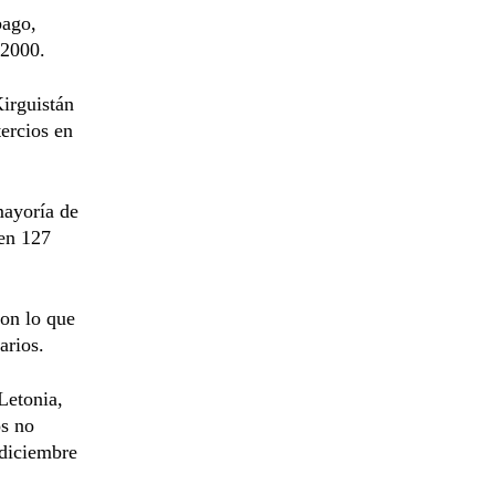
bago,
 2000.
Kirguistán
tercios en
mayoría de
 en 127
con lo que
arios.
Letonia,
os no
 diciembre