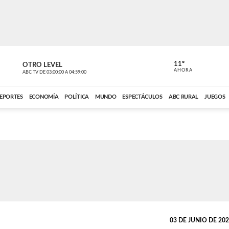
11º
OTRO LEVEL
VOCES DEL
AHORA
ABC TV
DE
03:00:00
A
04:59:00
ABC CARDINAL 
EPORTES
ECONOMÍA
POLÍTICA
MUNDO
ESPECTÁCULOS
ABC RURAL
JUEGOS
03 DE JUNIO DE 2026