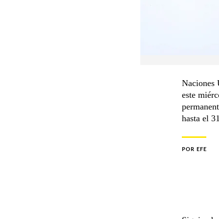
Naciones 
este miér
permanente
hasta el 3
POR
EFE