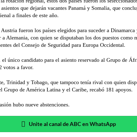
la rotación regional, estos dos países fueron los seleccionado
 asientos que dejarán vacantes Panamá y Somalia, que concl
enal a finales de este año.
 Austria fueron los países elegidos para suceder a Dinamarca
er a Alemania, con quien se disputaban los dos puestos como
entes del Consejo de Seguridad para Europa Occidental.
el único candidato para el asiento reservado al Grupo de Áfr
 votos a favor.
te, Trinidad y Tobago, que tampoco tenía rival con quien disp
 el Grupo de América Latina y el Caribe, recabó 181 apoyos.
asión hubo nueve abstenciones.
Unite al canal de ABC en WhatsApp