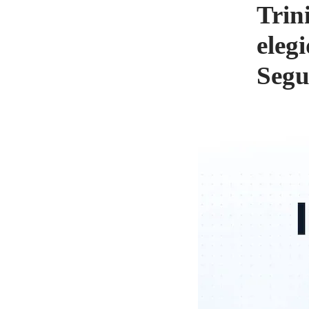
Trin
eleg
Segu