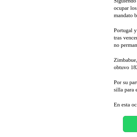
Siguiendo 
ocupar los
mandato bi
Portugal y
tras venc
no perman
Zimbabue, 
obtuvo 182
Por su par
silla para
En esta oc