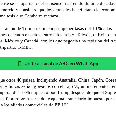
ense se ha apartado del consenso mantenido durante décadas 
comercio y considera que los aranceles benefician a la econom
una tesis que Camberra rechaza.
stración de Trump recomendó imponer tasas del 10 % a las
nes de catorce socios, entre ellos la UE, Taiwán, el Reino Un
s, México y Canadá, con los que negocia una revisión del tra
tripartito T-MEC.
Unite al canal de ABC en WhatsApp
ue otros 46 países, incluyendo Australia, China, Japón, Corea
sil y Suiza, serían gravados con el 12,5 %, un incremento fren
emporal del 10 % impuesto por Trump después de que el Supr
 en febrero gran parte del esquema arancelario impuesto por e
 a los aliados comerciales de EE.UU.