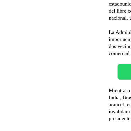
estadounid
del libre 
nacional, 
La Admini
importacio
dos vecino
comercial 
Mientras q
India, Bra
arancel t
invalidara
presidente