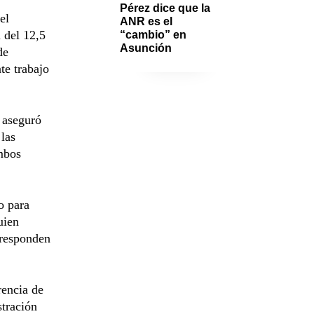
Pérez dice que la 
el
ANR es el 
 del 12,5
“cambio” en 
Asunción 
de
te trabajo
 aseguró
las
ambos
o para
uien
rresponden
rencia de
stración