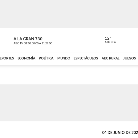
12º
A LA GRAN 730
A LA GRAN 
AHORA
ABC TV
DE
08:00:00
A
11:29:00
ABC CARDINAL 
EPORTES
ECONOMÍA
POLÍTICA
MUNDO
ESPECTÁCULOS
ABC RURAL
JUEGOS
04 DE JUNIO DE 2026