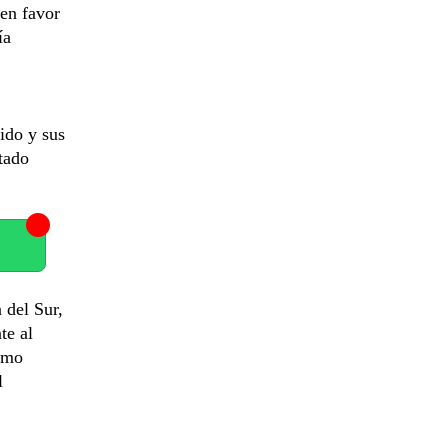
en favor
ía
ido y sus
tado
 del Sur,
te al
emo
l