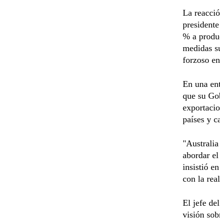
La reacció
presidente
% a produc
medidas su
forzoso en
En una ent
que su Gob
exportacio
países y c
"Australia
abordar el
insistió e
con la rea
El jefe de
visión sob