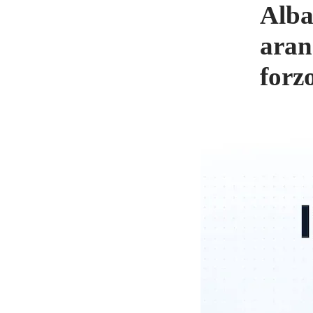
Alba
aran
forz