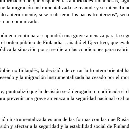
información de que disponen las autoridades finlandesas, sig
ue la migración instrumentalizada se reanude y se intensifiq
do anteriormente, si se reabrieran los pasos fronterizos", seña
en un comunicado.
enómeno continuara, supondría una grave amenaza para la seg
 el orden público de Finlandia", añadió el Ejecutivo, que eval
ódica la situación por si se dieran las condiciones para reabrir
obierno finlandés, la decisión de cerrar la frontera oriental h
deseado y la migración instrumentalizada ha cesado por el m
e, puntualizó que la decisión será derogada o modificada si d
ara prevenir una grave amenaza a la seguridad nacional o al o
ión instrumentalizada es una de las formas con las que Rusi
esión y afectar a la seguridad y la estabilidad social de Finland