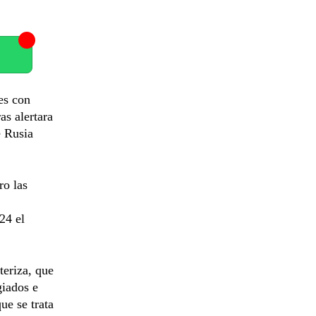
es con
as alertara
e Rusia
ro las
24 el
teriza, que
giados e
ue se trata