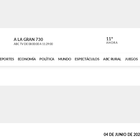
11º
A LA GRAN 730
A LA GRAN 
AHORA
ABC TV
DE
08:00:00
A
11:29:00
ABC CARDINAL 
EPORTES
ECONOMÍA
POLÍTICA
MUNDO
ESPECTÁCULOS
ABC RURAL
JUEGOS
04 DE JUNIO DE 2026