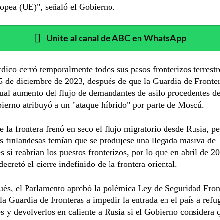
opea (UE)", señaló el Gobierno.
Unite al canal de ABC en WhatsApp
rdico cerró temporalmente todos sus pasos fronterizos terrestr
5 de diciembre de 2023, después de que la Guardia de Fronter
ual aumento del flujo de demandantes de asilo procedentes d
ierno atribuyó a un "ataque híbrido" por parte de Moscú.
de la frontera frenó en seco el flujo migratorio desde Rusia, pe
s finlandesas temían que se produjese una llegada masiva de
s si reabrían los puestos fronterizos, por lo que en abril de 20
decretó el cierre indefinido de la frontera oriental.
és, el Parlamento aprobó la polémica Ley de Seguridad Fron
 la Guardia de Fronteras a impedir la entrada en el país a refu
s y devolverlos en caliente a Rusia si el Gobierno considera q