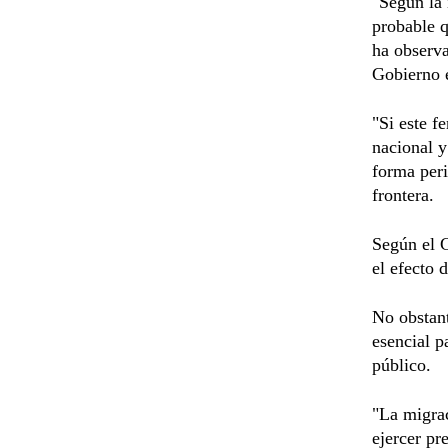
"Según la 
probable q
ha observa
Gobierno 
"Si este f
nacional y
forma peri
frontera.
Según el G
el efecto 
No obstant
esencial p
público.
"La migrac
ejercer pr