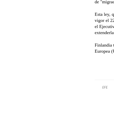
de "migrac
Esta ley, 
vigor el 2
el Ejecuti
extenderl
Finlandia 
Europea (
EFE