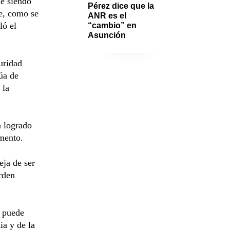
ue siendo
Pérez dice que la 
ue, como se
ANR es el 
ló el
“cambio” en 
Asunción 
uridad
úa de
 la
a logrado
omento.
eja de ser
rden
a puede
ia y de la