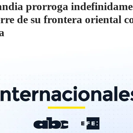
andia prorroga indefinidame
erre de su frontera oriental c
a