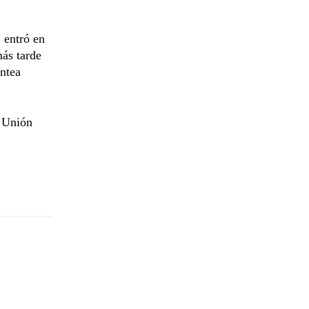
 entró en
más tarde
antea
a Unión