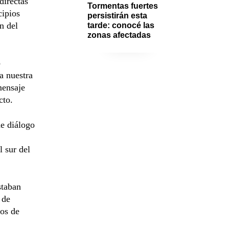
directas
Tormentas fuertes 
cipios
persistirán esta 
n del
tarde: conocé las 
zonas afectadas
o
a nuestra
mensaje
cto.
de diálogo
l sur del
staban
 de
nos de