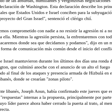
ado de las absurdas, humillantes y vergonzosas negociaciones 
a declaración de Washington. Esta declaración describe los prin
les que Estados Unidos e Israel conciben para la subyugació
proyecto del Gran Israel", sentenció el clérigo chií.
mos comprometido con nadie a no resistir la agresión ni a n
a ella. Mientras la agresión persista, la enfrentaremos con tod
​atacaremos donde sea que decidamos y podamos", dijo en un 
u forma de comunicación más común desde el inicio del confli
e Israel mantuvieron durante los últimos dos días una ronda 
ton, que culminó anoche con el anuncio de un alto el fuego
do al final de los ataques y presencia armada de Hizbulá en e
 libanés, donde se crearían "zonas piloto".
nte libanés, Joseph Aoun, había confirmado este jueves que e
"respuestas" internas a la propuesta, principalmente por parte
uyo líder parece ahora haber cerrado la puerta al trato, al me
recta.