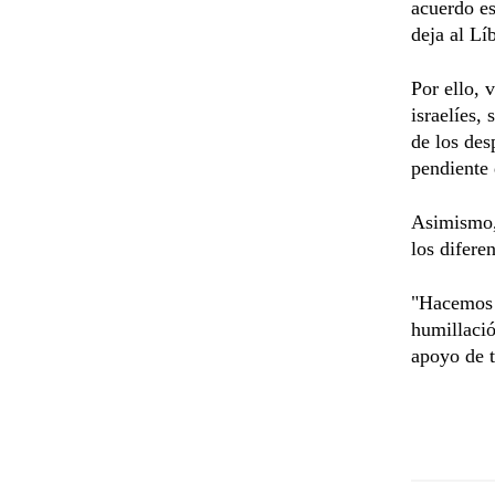
acuerdo es
deja al Lí
Por ello, 
israelíes, 
de los des
pendiente 
Asimismo, 
los difere
"Hacemos u
humillació
apoyo de 