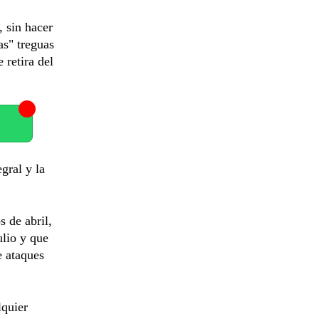
, sin hacer
sas" treguas
 retira del
gral y la
s de abril,
lio y que
e ataques
lquier