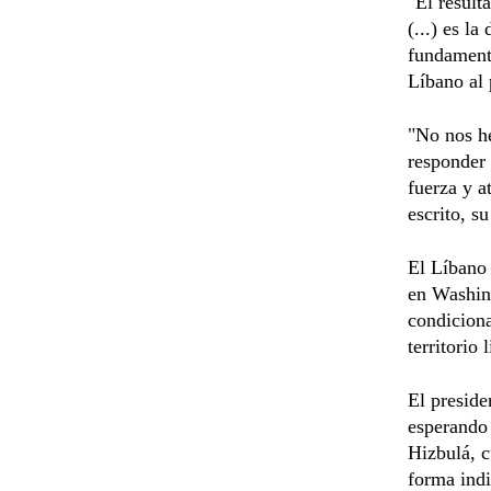
"El result
(...) es l
fundamenta
Líbano al 
"No nos he
responder 
fuerza y ​
escrito, s
El Líbano 
en Washing
condiciona
territorio
El preside
esperando 
Hizbulá, c
forma indi