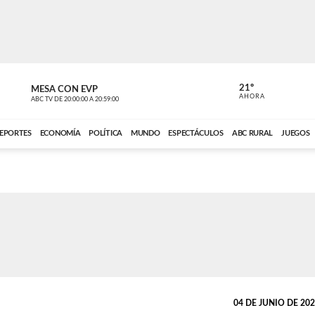
21º
MESA CON EVP
DE TODO 
AHORA
ABC TV
DE
20:00:00
A
20:59:00
ABC CARDINAL 
EPORTES
ECONOMÍA
POLÍTICA
MUNDO
ESPECTÁCULOS
ABC RURAL
JUEGOS
04 DE JUNIO DE 2026