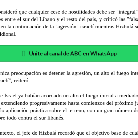
sideró que cualquier cese de hostilidades debe ser "integral"
s entre el sur del Líbano y el resto del país, y criticó las "fal
en la continuación de la "agresión" israelí mientras Hizbulá se
idional.
Unite al canal de ABC en WhatsApp
nica preocupación es detener la agresión, un alto el fuego inte
raelí", reiteró.
e Israel ya habían acordado un alto el fuego inicial a mediado
 extendiendo progresivamente hasta comienzos del próximo ju
do aplicación práctica sobre el terreno, con un gran número d
bre todo contra el sur libanés.
ntexto, el jefe de Hizbulá recordó que el objetivo base de cua