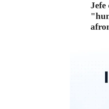
Jefe
"hum
afro