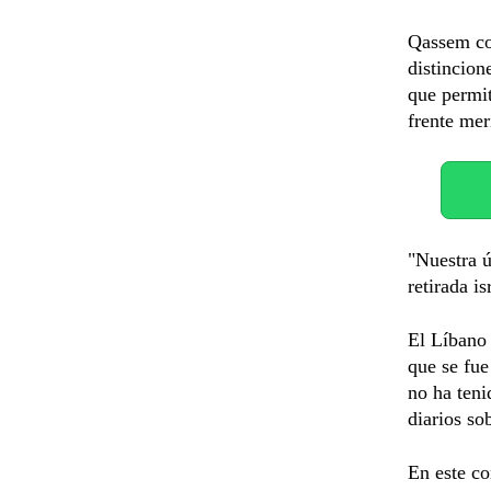
Qassem con
distincione
que permit
frente mer
"Nuestra ú
retirada is
El Líbano 
que se fue
no ha teni
diarios so
En este co