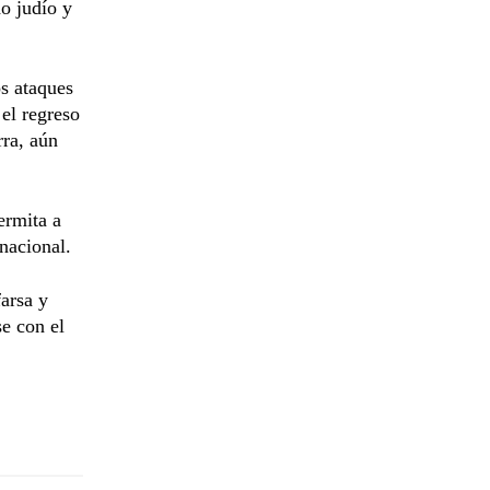
o judío y
os ataques
 el regreso
rra, aún
ermita a
 nacional.
arsa y
e con el