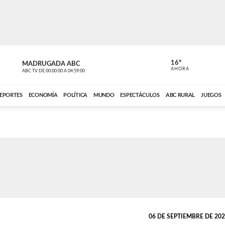
16º
MADRUGADA ABC
MADRUGAD
AHORA
ABC TV
DE
00:00:00
A
04:59:00
ABC CARDINAL 
EPORTES
ECONOMÍA
POLÍTICA
MUNDO
ESPECTÁCULOS
ABC RURAL
JUEGOS
06 DE SEPTIEMBRE DE 2023