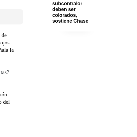
subcontralor 
deben ser 
colorados, 
sostiene Chase
 de
rojos
ñala la
atas?
ción
o del