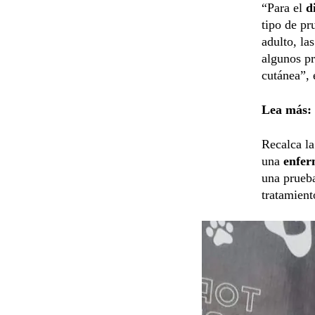
“Para el
d
tipo de pr
adulto, la
algunos pr
cutánea”, 
Lea más:
Recalca la
una
enfer
una prueba
tratamien