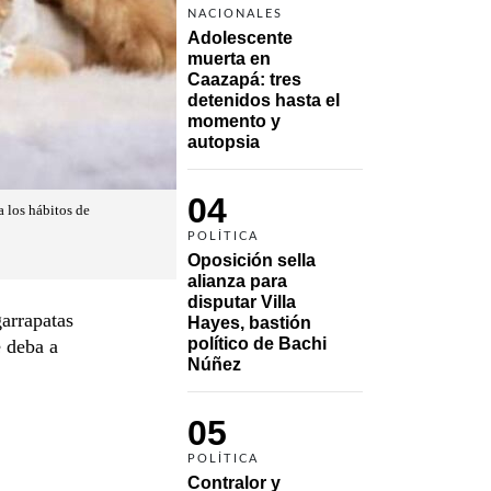
NACIONALES
Adolescente 
muerta en 
Caazapá: tres 
detenidos hasta el 
momento y 
autopsia
04
a los hábitos de
POLÍTICA
Oposición sella 
alianza para 
disputar Villa 
garrapatas
Hayes, bastión 
político de Bachi 
e deba a
Núñez
05
POLÍTICA
Contralor y 