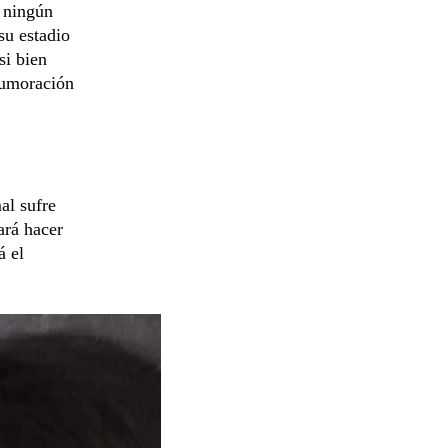
 ningún
su estadio
si bien
tumoración
al sufre
ará hacer
á el