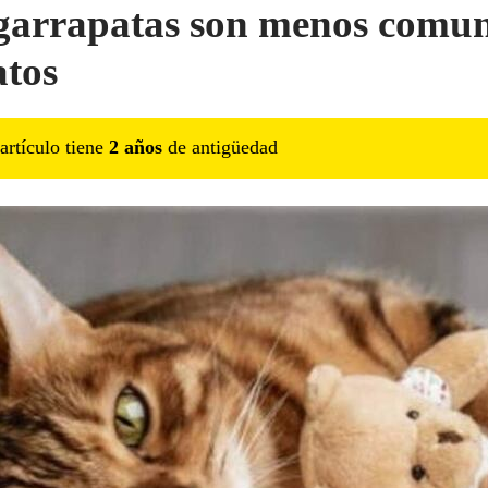
garrapatas son menos comu
atos
artículo tiene
2
año
s
de antigüedad