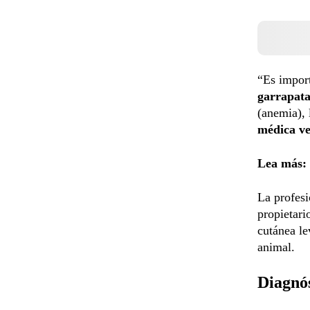
“Es import
garrapata
(anemia), 
médica ve
Lea más:
La profesi
propietari
cutánea le
animal.
Diagnó