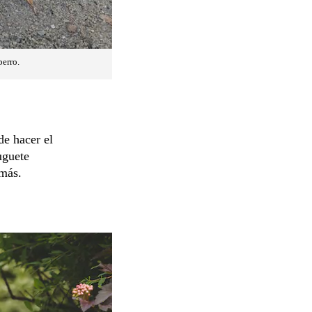
perro.
de hacer el
uguete
 más.