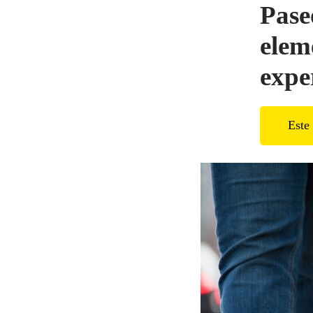
Pase
elem
expe
Este 