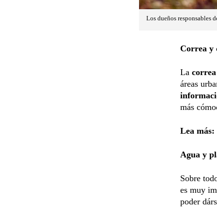
Los dueños responsables de
Correa y 
La
corre
áreas urba
informaci
más cómodo
Lea más:
Agua y pl
Sobre tod
es muy im
poder dárs