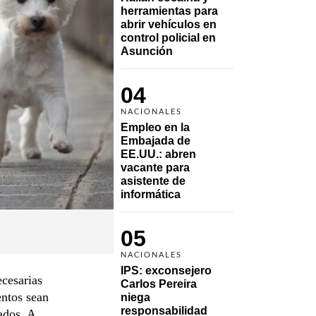
herramientas para 
abrir vehículos en 
control policial en 
Asunción
04
NACIONALES
Empleo en la 
Embajada de 
EE.UU.: abren 
vacante para 
asistente de 
informática
05
NACIONALES
IPS: exconsejero 
ecesarias
Carlos Pereira 
entos sean
niega 
responsabilidad 
ados. A