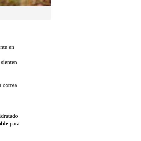
ente en
 sienten
n correa
idratado
able
para