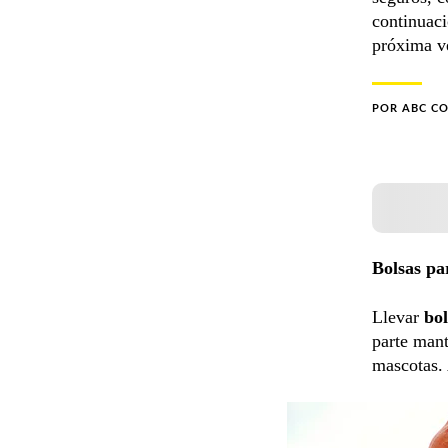
continuaci
próxima ve
POR
ABC C
Bolsas pa
Llevar
bol
parte mant
mascotas.