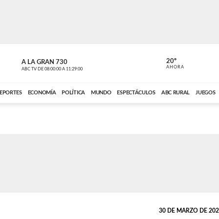
20º
A LA GRAN 730
A LA GRAN 
AHORA
ABC TV
DE
08:00:00
A
11:29:00
ABC CARDINAL 
EPORTES
ECONOMÍA
POLÍTICA
MUNDO
ESPECTÁCULOS
ABC RURAL
JUEGOS
30 DE MARZO DE 2024