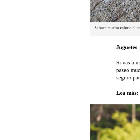
Si hace mucho calor o el pa
Juguetes
Si vas a u
paseo mu
seguro par
Lea más: