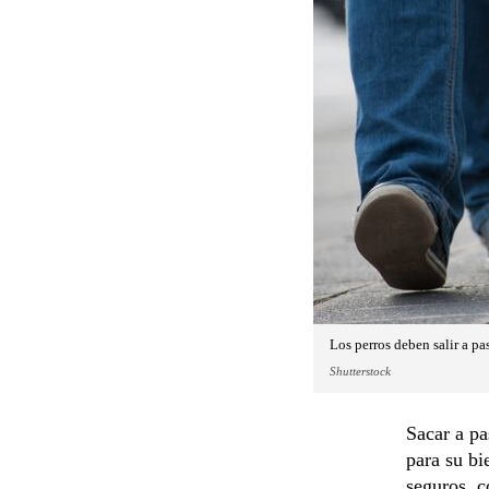
Los perros deben salir a pa
Shutterstock
Sacar a pa
para su bi
seguros, c