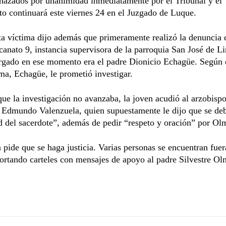
hazados por unanimidad inmediatamente por el Tribunal y el
o continuará este viernes 24 en el Juzgado de Luque.
a víctima dijo además que primeramente realizó la denuncia 
canato 9, instancia supervisora de la parroquia San José de L
rgado en ese momento era el padre Dionicio Echagüe. Según e
ima, Echagüe, le prometió investigar.
ue la investigación no avanzaba, la joven acudió al arzobisp
 Edmundo Valenzuela, quien supuestamente le dijo que se deb
d del sacerdote”, además de pedir “respeto y oración” por Ol
 pide que se haga justicia. Varias personas se encuentran fuer
ortando carteles con mensajes de apoyo al padre Silvestre O