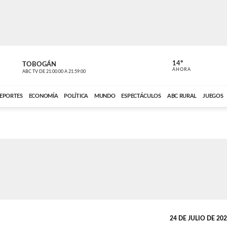
14º
TOBOGÁN
DE TODO 
AHORA
ABC TV
DE
21:00:00
A
21:59:00
ABC CARDINAL 
EPORTES
ECONOMÍA
POLÍTICA
MUNDO
ESPECTÁCULOS
ABC RURAL
JUEGOS
24 DE JULIO DE 2020