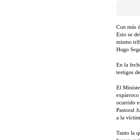
Con más de
Esto se de
mismo tri
Hugo Sego
En la fech
testigos d
El Ministe
expárroco
ocurrido 
Pastoral 
a la vícti
Tanto la q