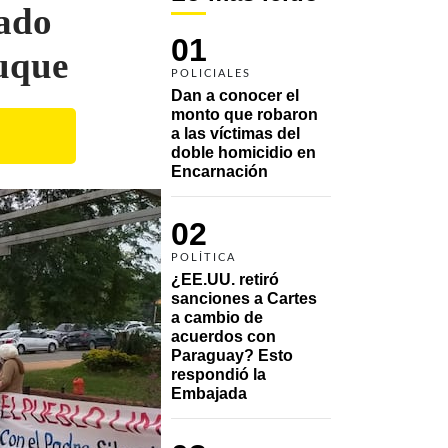
sado
01
Luque
POLICIALES
Dan a conocer el 
monto que robaron 
a las víctimas del 
doble homicidio en 
Encarnación
02
POLÍTICA
¿EE.UU. retiró 
sanciones a Cartes 
a cambio de 
acuerdos con 
Paraguay? Esto 
respondió la 
Embajada