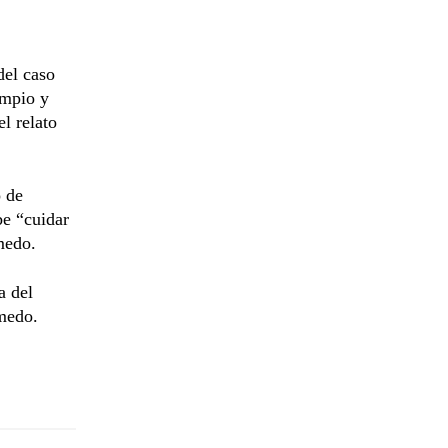
del caso
impio y
l relato
o de
e “cuidar
medo.
a del
lmedo.