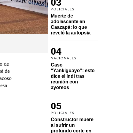
03
POLICIALES
Muerte de 
adolescente en 
Caazapá: lo que 
reveló la autopsia
04
NACIONALES
o de
Caso 
sé de
“Yankiguayo”: esto 
dice el Indi tras 
 acoso
reunión con 
 esa
ayoreos
05
POLICIALES
Constructor muere 
al sufrir un 
profundo corte en 