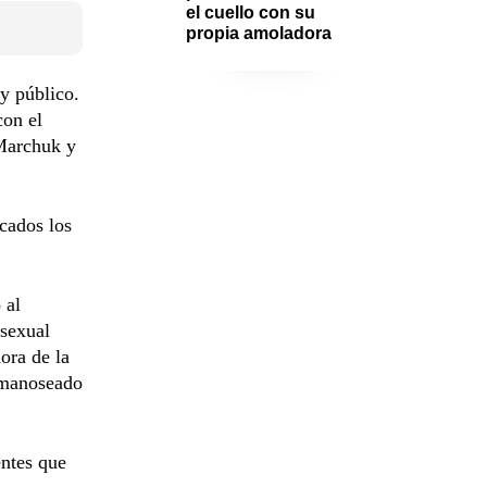
el cuello con su 
propia amoladora
 y público.
con el
 Marchuk y
ocados los
 al
sexual
ora de la
 manoseado
entes que