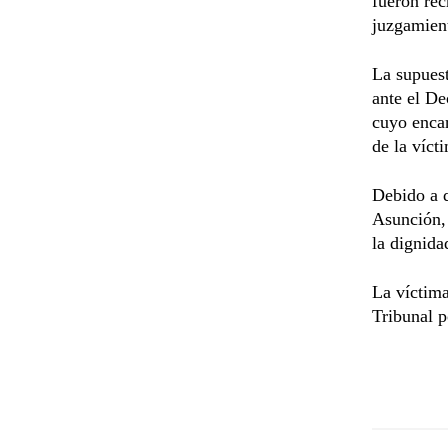
fueron rec
juzgamient
La supuest
ante el De
cuyo enca
de la víct
Debido a q
Asunción,
la dignida
La víctima
Tribunal p