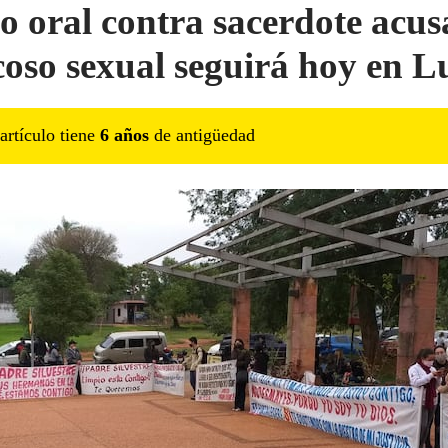
io oral contra sacerdote acu
coso sexual seguirá hoy en 
artículo tiene
6
año
s
de antigüedad