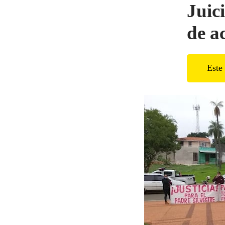
Juic
de a
Este 