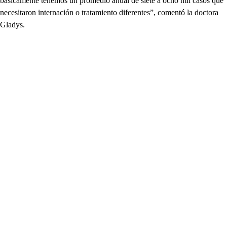
básicamente tenemos un promedio anual de siete a ocho mil casos que
necesitaron internación o tratamiento diferentes”, comentó la doctora
Gladys.