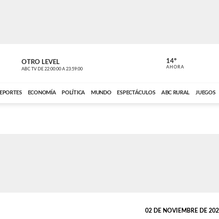
14º
OTRO LEVEL
MÚSICA PA
AHORA
ABC TV
DE
22:00:00
A
23:59:00
ABC CARDINAL 
EPORTES
ECONOMÍA
POLÍTICA
MUNDO
ESPECTÁCULOS
ABC RURAL
JUEGOS
02 DE NOVIEMBRE DE 2020