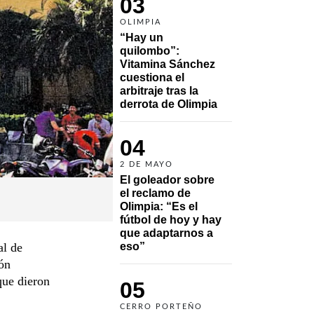
03
OLIMPIA
“Hay un 
quilombo”: 
Vitamina Sánchez 
cuestiona el 
arbitraje tras la 
derrota de Olimpia
04
2 DE MAYO
El goleador sobre 
el reclamo de 
Olimpia: “Es el 
fútbol de hoy y hay 
que adaptarnos a 
al de
eso”
ón
que dieron
05
CERRO PORTEÑO