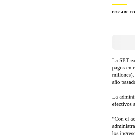
POR
ABC C
La SET exp
pagos en e
millones),
año pasad
La adminis
efectivos 
“Con el ac
administra
los ingres