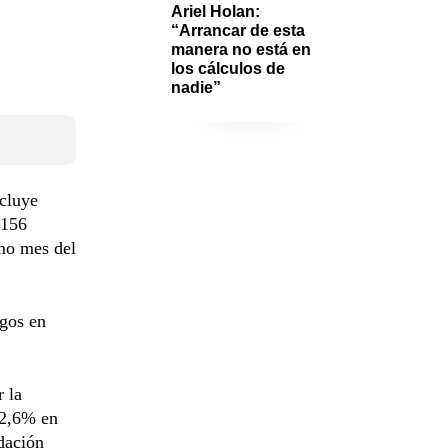
Ariel Holan: 
“Arrancar de esta 
manera no está en 
los cálculos de 
nadie”
ncluye
 156
smo mes del
agos en
 la
 2,6% en
udación