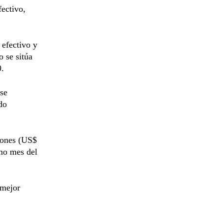
fectivo,
 efectivo y
o se sitúa
9.
 se
do
lones (US$
smo mes del
 mejor