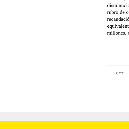
disminució
rubro de c
recaudació
equivalent
millones, 
S.E.T