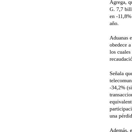
Agrega, q
G. 7,7 bil
en -11,8% 
año.
Aduanas e
obedece a 
los cuales
recaudaci
Señala que
telecomuni
-34,2% (si
transaccio
equivalent
participac
una pérdi
Además, el