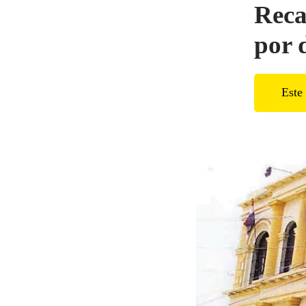
Reca
por 
Este 