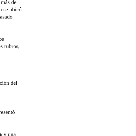
n más de
o se ubicó
pasado
os
es rubros,
ción del
a
resentó
% y una