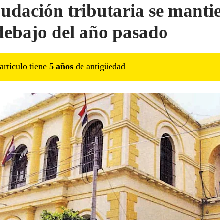
udación tributaria se manti
debajo del año pasado
artículo tiene
5
año
s
de antigüedad