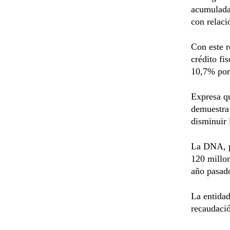
acumulada 
con relaci
Con este r
crédito fi
10,7% por 
Expresa qu
demuestra 
disminuir 
La DNA, p
120 millon
año pasad
La entidad
recaudació