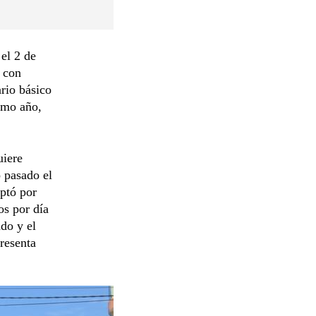
 el 2 de
s con
rio básico
imo año,
uiere
o pasado el
optó por
os por día
ado y el
presenta