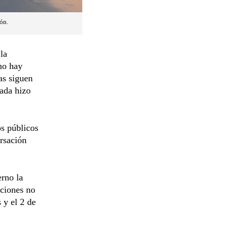
ón.
la
 no hay
as siguen
nada hizo
os públicos
rsación
erno la
iciones no
 y el 2 de