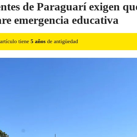
ntes de Paraguarí exigen qu
are emergencia educativa
artículo tiene
5
año
s
de antigüedad