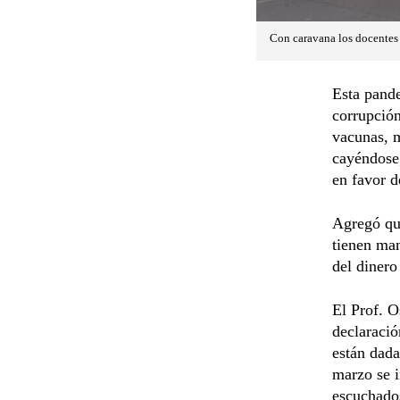
Con caravana los docentes 
Esta pande
corrupción
vacunas, m
cayéndose,
en favor d
Agregó que
tienen man
del dinero
El Prof. O
declaració
están dada
marzo se i
escuchado