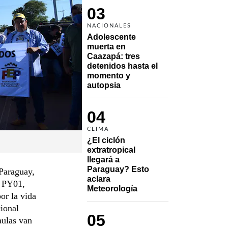
03
NACIONALES
Adolescente 
muerta en 
Caazapá: tres 
detenidos hasta el 
momento y 
autopsia
04
CLIMA
¿El ciclón 
extratropical 
llegará a 
Paraguay? Esto 
Paraguay,
aclara 
a PY01,
Meteorología
or la vida
ional
05
aulas van