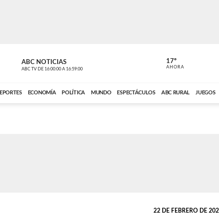
17º
ABC NOTICIAS
ANCHO PER
AHORA
ABC TV
DE
16:00:00
A
16:59:00
ABC CARDINAL 
EPORTES
ECONOMÍA
POLÍTICA
MUNDO
ESPECTÁCULOS
ABC RURAL
JUEGOS
22 DE FEBRERO DE 2021