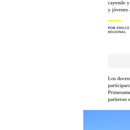
cayendo y 
y jóvenes 
POR
EMILCE
REGIONAL
Los docent
participar
Primeramen
partieron 