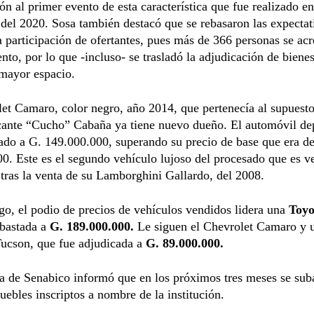
n al primer evento de esta característica que fue realizado en
del 2020. Sosa también destacó que se rebasaron las expectat
a participación de ofertantes, pues más de 366 personas se acr
ento, por lo que -incluso- se trasladó la adjudicación de biene
 mayor espacio.
et Camaro, color negro, año 2014, que pertenecía al supuest
icante “Cucho” Cabaña ya tiene nuevo dueño. El automóvil de
ado a G. 149.000.000, superando su precio de base que era d
0. Este es el segundo vehículo lujoso del procesado que es v
 tras la venta de su Lamborghini Gallardo, del 2008.
o, el podio de precios de vehículos vendidos lidera una
Toyo
ubastada a
G. 189.000.000.
Le siguen el Chevrolet Camaro y 
ucson, que fue adjudicada a
G. 89.000.000.
a de Senabico informó que en los próximos tres meses se sub
ebles inscriptos a nombre de la institución.