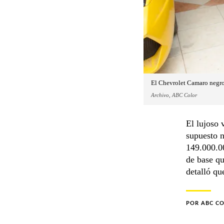
El Chevrolet Camaro negro
Archivo, ABC Color
El lujoso 
supuesto 
149.000.00
de base qu
detalló qu
POR
ABC C