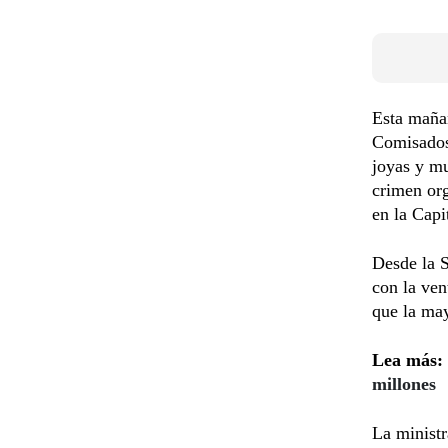
Esta mañan
Comisados 
joyas y mu
crimen org
en la Capi
Desde la 
con la ven
que la may
Lea más:
millones
La ministr