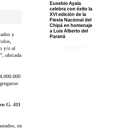
Eusebio Ayala 
celebra con éxito la 
XVI edición de la 
Fiesta Nacional del 
Chipá en homenaje 
a Luis Alberto del 
tados y
Paraná
culos,
o y/o al
”, ubicada
04.000.000
Agregaron
en G. 411
astados, en