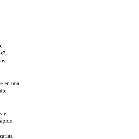
ue
s”,
dos
se en una
lte
s y
rápido.
zarlas,