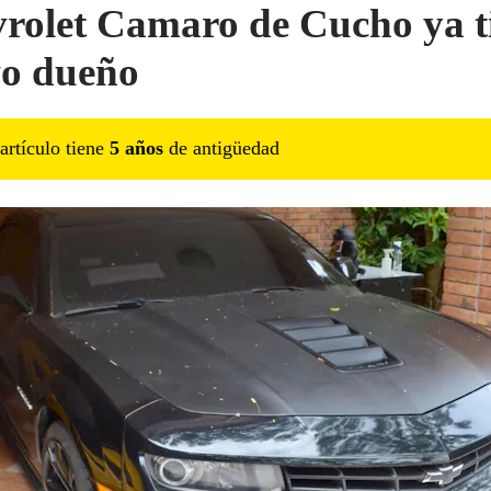
rolet Camaro de Cucho ya t
o dueño
artículo tiene
5
año
s
de antigüedad