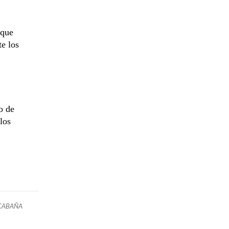
 que
e los
o de
los
CABAÑA