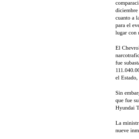
comparació
diciembre 
cuanto a l
para el ev
lugar con
El Chevrol
narcotraf
fue subast
111.040.00
el Estado,
Sin embarg
que fue s
Hyundai T
La ministr
nueve inmu