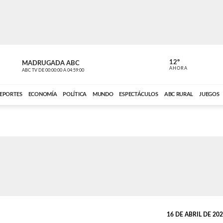
12º
MADRUGADA ABC
MADRUGAD
AHORA
ABC TV
DE
00:00:00
A
04:59:00
ABC CARDINAL 
EPORTES
ECONOMÍA
POLÍTICA
MUNDO
ESPECTÁCULOS
ABC RURAL
JUEGOS
16 DE ABRIL DE 2021