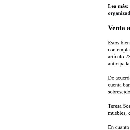
Lea más:
organiza
Venta a
Estos bien
contempla
artículo 2
anticipad
De acuerdo
cuenta ban
sobreseído
Teresa So
muebles, q
En cuanto 