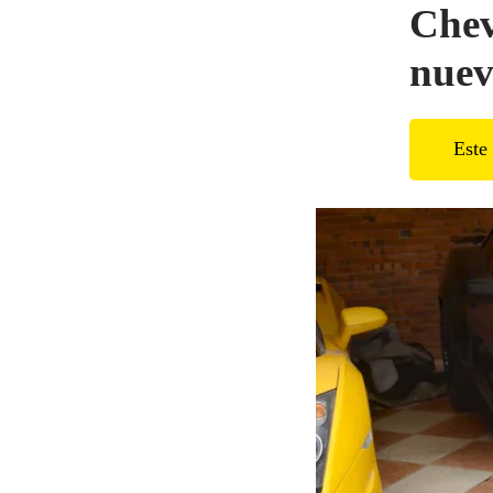
Chev
nuev
Este 