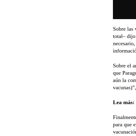
Sobre las 
total– dij
necesario,
informació
Sobre el a
que Paragu
aún la com
vacunas)”,
Lea más:
Finalmente
para que e
vacunación