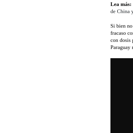
Lea más:
de China 
Si bien no
fracaso c
con dosis 
Paraguay n