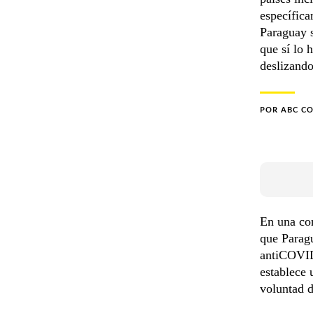
específica
Paraguay 
que sí lo 
deslizando
POR
ABC C
En una co
que Paragu
antiCOVID 
establece 
voluntad d