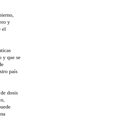
bierno,
ero y
 el
ticas
o y que se
de
stro país
 de dosis
to,
puede
ina