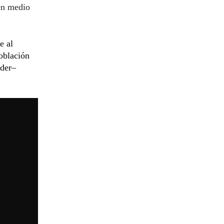
 en medio
e al
oblación
nder–