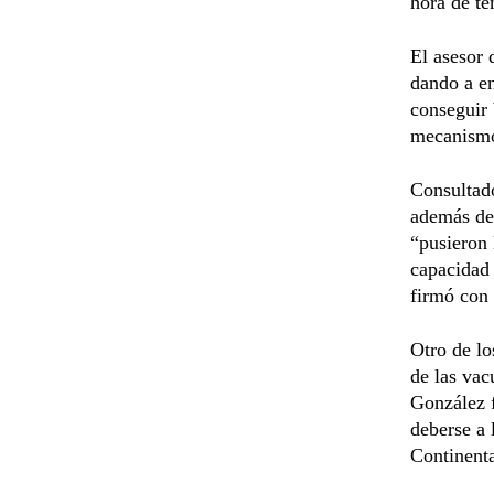
hora de te
El asesor 
dando a en
conseguir 
mecanismo
Consultado
además de
“pusieron 
capacidad 
firmó con 
Otro de lo
de las vac
González f
deberse a 
Continenta