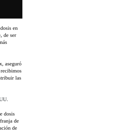
 dosis en
, de ser
 más
x, aseguró
 recibimos
ribuir las
.UU.
e dosis
franja de
ación de