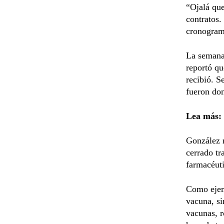
“Ojalá que
contratos
cronograma
La semana
reportó q
recibió. S
fueron don
Lea más:
González 
cerrado tr
farmacéuti
Como ejemp
vacuna, si
vacunas, r