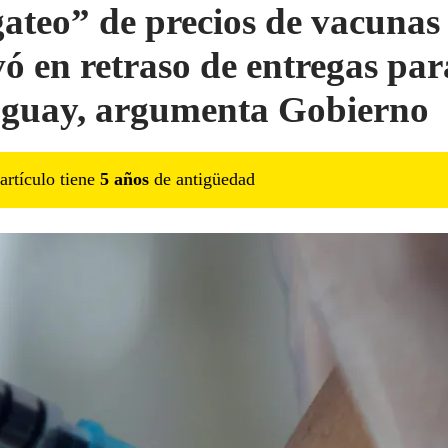
ateo” de precios de vacunas
vó en retraso de entregas par
guay, argumenta Gobierno
artículo tiene
5
año
s
de antigüedad