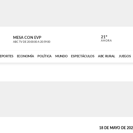
21º
MESA CON EVP
DE TODO 
AHORA
ABC TV
DE
20:00:00
A
20:59:00
ABC CARDINAL 
EPORTES
ECONOMÍA
POLÍTICA
MUNDO
ESPECTÁCULOS
ABC RURAL
JUEGOS
18 DE MAYO DE 2021