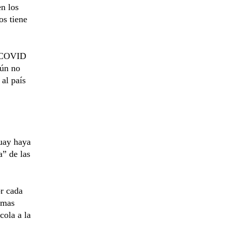
n los
os tiene
l COVID
aún no
 al país
uay haya
a” de las
or cada
smas
cola a la