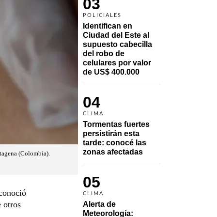
03
POLICIALES
Identifican en 
Ciudad del Este al 
supuesto cabecilla 
del robo de 
celulares por valor 
de US$ 400.000
04
CLIMA
Tormentas fuertes 
persistirán esta 
tarde: conocé las 
zonas afectadas
rtagena (Colombia).
05
econoció
CLIMA
 otros
Alerta de 
Meteorología: 