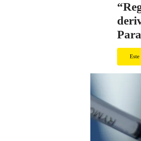
“Reg
deri
Para
Este 