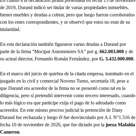
En cuanto a la declaración jurada presentada en fecha 13 de noviembre
de 2019, Durand indicó ser titular de varias propiedades inmuebles,
bienes muebles y deudas a cobrar, pero que luego fueron corroborados
con los entes correspondientes, y se observó que estos no eran de su
titularidad.
En esta declaración también figuraron varias deudas a Durand por
parte de la firma “Mocipar Automotores SA” por g.
662.083.008
y de
su actual director, Fernando Román Fernández, por
G. 3.432.000.000
.
En el marco del juicio de quiebra de la citada empresa, tramitado en el
juzgado en lo civil y comercial Noveno Turno, secretaría 18, pese a
que Durand era acreedor de la firma no se presentó como tal en la
diligencia, pero sí pretendió intervenir como tercero interesado, cuando
lo más lógico era que participe exija el pago de lo adeudado como
acreerdor. En este mismo proceso judicial la pretención de Dany
Durand fue rechazada y luego él fue desvinculado por A.I. N°1.516 de
fecha 10 de noviembre de 2020, que fue dictado por la
jueza Mafalda
Cameron
.