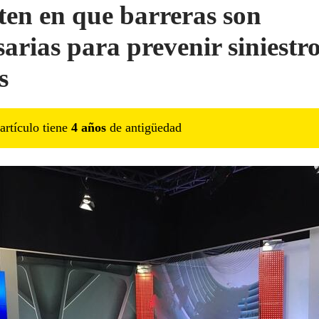
sten en que barreras son
sarias para prevenir siniestr
s
artículo tiene
4
año
s
de antigüedad