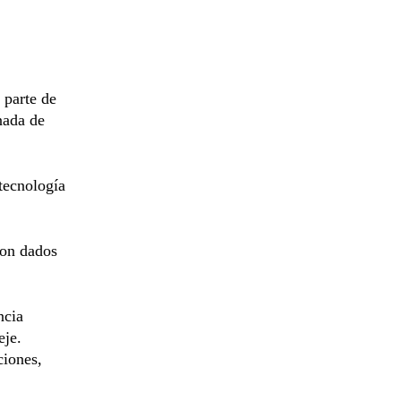
 parte de
nada de
tecnología
ron dados
ncia
eje.
ciones,