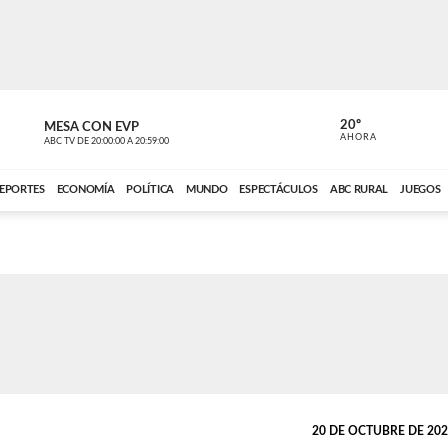
20º
MESA CON EVP
EL OBSERV
AHORA
ABC TV
DE
20:00:00
A
20:59:00
ABC CARDINAL 
EPORTES
ECONOMÍA
POLÍTICA
MUNDO
ESPECTÁCULOS
ABC RURAL
JUEGOS
20 DE OCTUBRE DE 2021