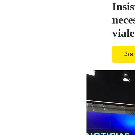
Insi
nece
viale
Este 