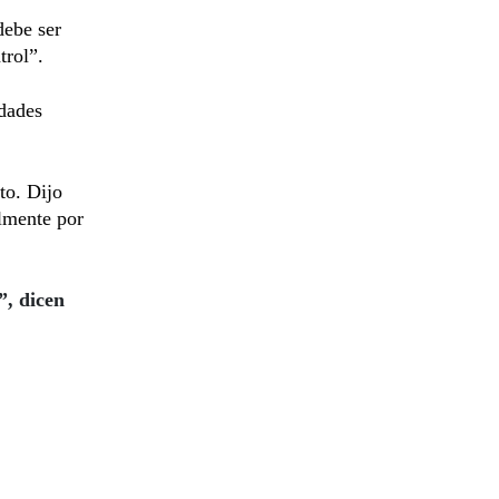
debe ser
trol”.
idades
to. Dijo
almente por
”, dicen