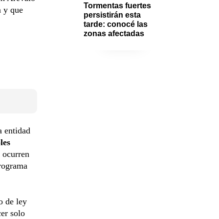
Tormentas fuertes 
a y que
persistirán esta 
tarde: conocé las 
zonas afectadas
a entidad
les
 ocurren
programa
o de ley
cer solo