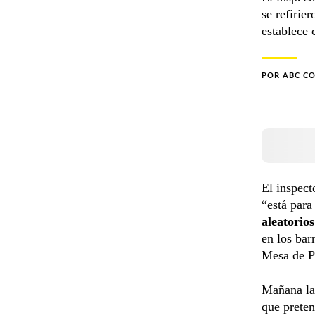
se refirie
establece c
POR
ABC C
El inspect
“está para
aleatorios
en los bar
Mesa de P
Mañana l
que prete