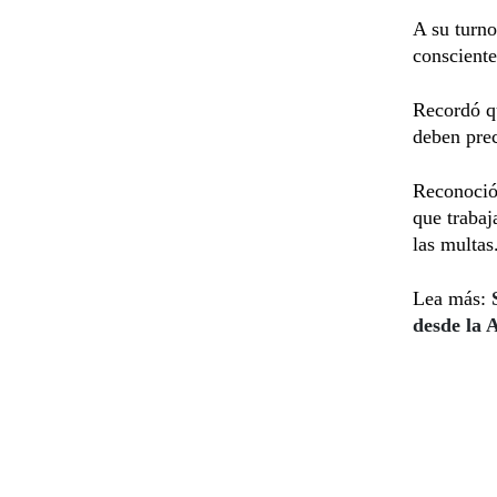
A su turno
consciente
Recordó qu
deben prec
Reconoció 
que trabaj
las multas
Lea más:
S
desde la 