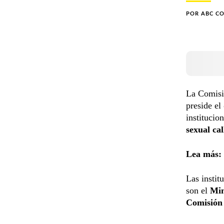
POR
ABC C
La Comisi
preside el
institucio
sexual cal
Lea más:
Las instit
son el
Min
Comisión 