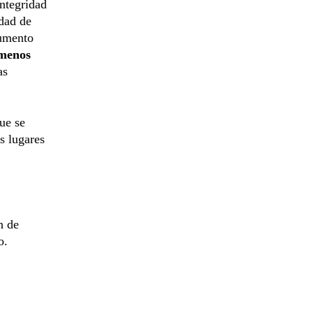
integridad
idad de
cumento
 menos
as
ue se
s lugares
n de
o.