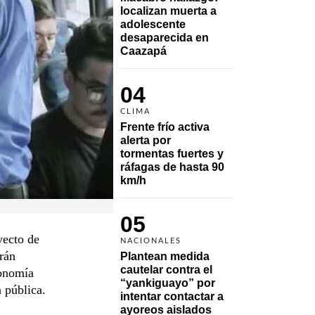
localizan muerta a 
adolescente 
desaparecida en 
Caazapá 
04
CLIMA
Frente frío activa 
alerta por 
tormentas fuertes y 
ráfagas de hasta 90 
km/h
05
yecto de
NACIONALES
erán
Plantean medida 
cautelar contra el 
tonomía
“yankiguayo” por 
a pública.
intentar contactar a 
ayoreos aislados