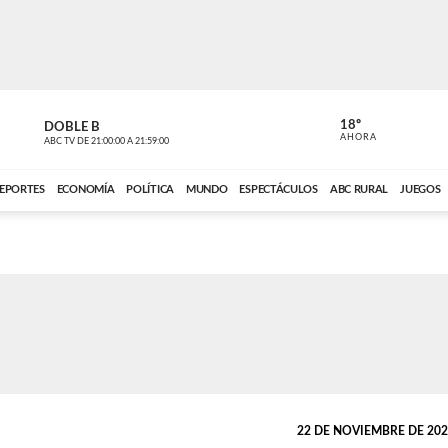
18º
DOBLE B
DE TODO 
AHORA
ABC TV
DE
21:00:00
A
21:59:00
ABC CARDINAL 
EPORTES
ECONOMÍA
POLÍTICA
MUNDO
ESPECTÁCULOS
ABC RURAL
JUEGOS
22 DE NOVIEMBRE DE 2021