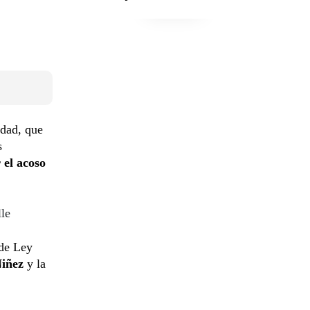
idad, que
s
 el acoso
lle
 de Ley
Niñez
y la