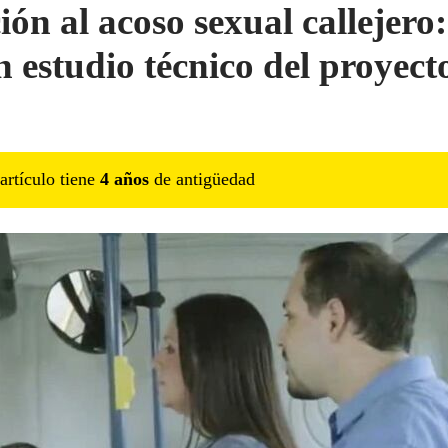
ión al acoso sexual callejero:
n estudio técnico del proyect
artículo tiene
4
año
s
de antigüedad