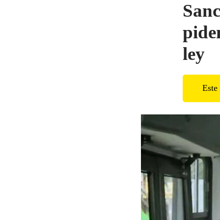
Sanc
pide
ley
Este 