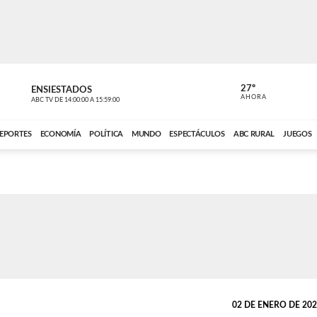
27º
ENSIESTADOS
PERIODÍST
AHORA
ABC TV
DE
14:00:00
A
15:59:00
ABC CARDINAL 
EPORTES
ECONOMÍA
POLÍTICA
MUNDO
ESPECTÁCULOS
ABC RURAL
JUEGOS
02 DE ENERO DE 2022