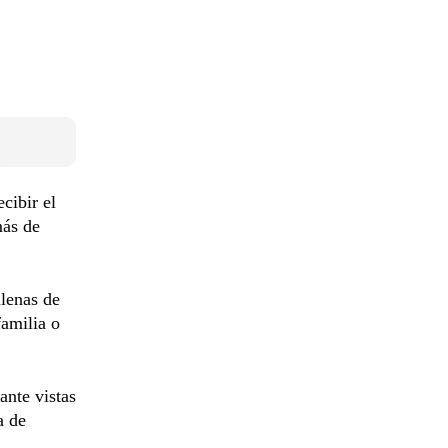
cibir el
más de
llenas de
familia o
ante vistas
a de