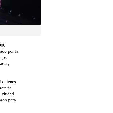
000
zado por la
egos
sadas,
J quienes
etaría
a ciudad
aron para