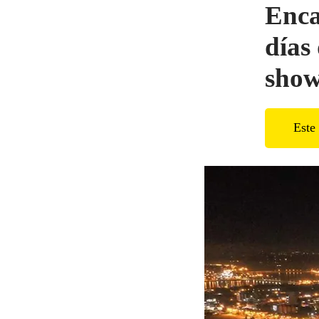
Enca
días 
show
Este 