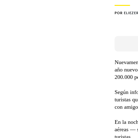
POR
ELIEZE
Nuevamente
año nuevo 
200.000 pe
Según info
turistas q
con amigo
En la noch
aéreas — s
turistas.