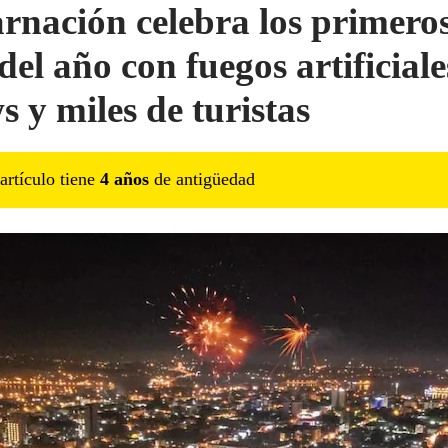
rnación celebra los primero
del año con fuegos artificiale
s y miles de turistas
artículo tiene
4
año
s
de antigüedad