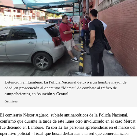
Detención en Lambaré. La Policía Nacional detuvo a un hombre mayor de
edad, en prosecución al operativo “Mercat” de combate al tráfico de
estupefacientes, en Asunción y Central.
Gentileza
El comisario Néstor Agüero, subjefe antinarcóticos de la Policía Nacional,
confirmó que durante la tarde de este lunes otro involucrado en el caso Mercat
fue detenido en Lambaré. Ya son 12 las personas aprehendidas en el marco del
operativo policial - fiscal que busca desbaratar una red que comercializaba