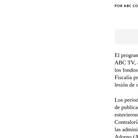
POR
ABC C
El progra
ABC TV, an
los fondos
Fiscalía p
lesión de 
Los period
de publica
estuvieron
Contralorí
las admini
Adorno (A