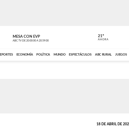
21º
MESA CON EVP
DE TODO 
AHORA
ABC TV
DE
20:00:00
A
20:59:00
ABC CARDINAL 
EPORTES
ECONOMÍA
POLÍTICA
MUNDO
ESPECTÁCULOS
ABC RURAL
JUEGOS
18 DE ABRIL DE 2022