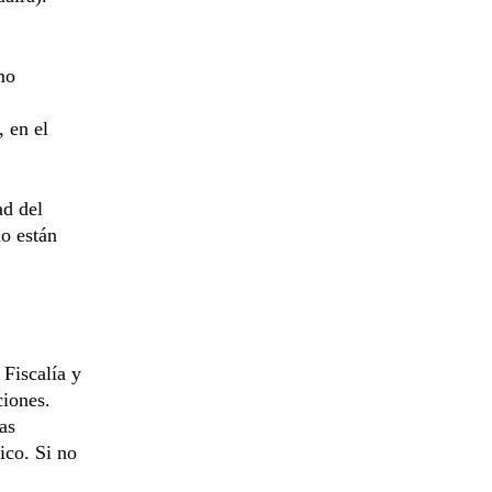
mo
 en el
ad del
o están
 Fiscalía y
ciones.
as
ico. Si no