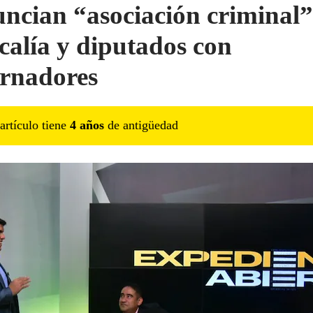
ncian “asociación criminal”
scalía y diputados con
rnadores
artículo tiene
4
año
s
de antigüedad