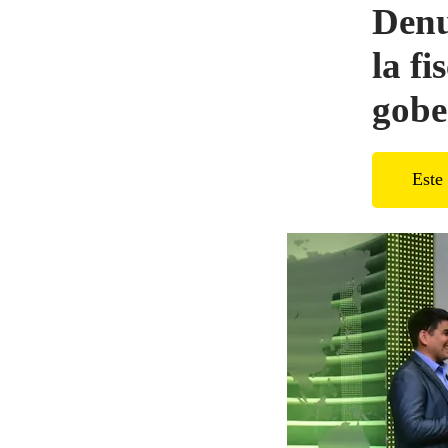
Denu
la fi
gobe
Este 