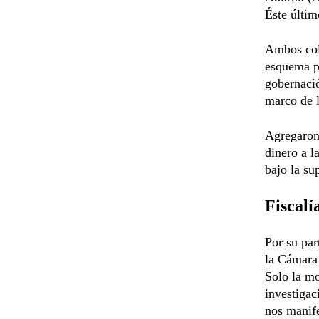
Éste últim
Ambos col
esquema pa
gobernació
marco de 
Agregaron 
dinero a 
bajo la su
Fiscalí
Por su par
la Cámara 
Solo la mo
investigac
nos manife