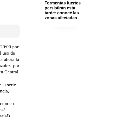
Tormentas fuertes 
persistirán esta 
tarde: conocé las 
zonas afectadas
 20:00 por
l uso de
ta ahora la
zález, por
en Central.
 la serie
ncia,
pción en
osé
airá).