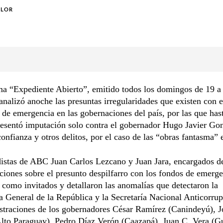
OLOR
ma “Expediente Abierto”, emitido todos los domingos de 19 a
alizó anoche las presuntas irregularidades que existen con e
 de emergencia en las gobernaciones del país, por las que has
resentó imputación solo contra el gobernador Hugo Javier Gon
confianza y otros delitos, por el caso de las “obras fantasma” 
istas de ABC Juan Carlos Lezcano y Juan Jara, encargados de
ciones sobre el presunto despilfarro con los fondos de emerge
 como invitados y detallaron las anomalías que detectaron la
a General de la República y la Secretaría Nacional Anticorru
straciones de los gobernadores César Ramírez (Canindeyú), J
lto Paraguay), Pedro Díaz Verón (Caazapá), Juan C. Vera (Gu