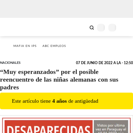
MAFIA EN IPS
ABC EMPLEOS
NACIONALES
07 DE JUNIO DE 2022 A LA - 12:50
“Muy esperanzados” por el posible
reencuentro de las niñas alemanas con sus
padres
Este artículo tiene
4
año
s
de antigüedad