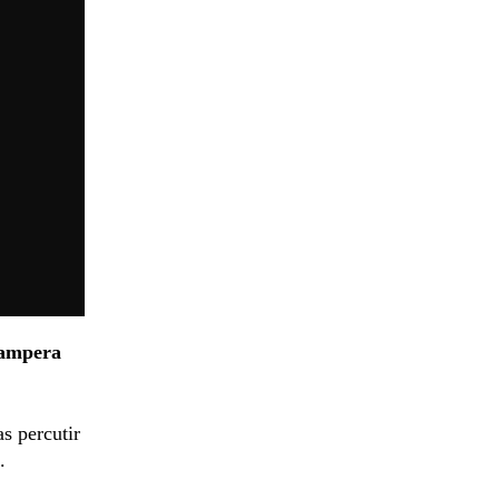
campera
as percutir
.