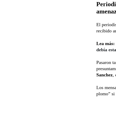
Periodi
amena
El periodi
recibido a
Lea más:
debía est
Pasaron ta
presuntame
Sanchez
,
Los mensa
plomo” si 