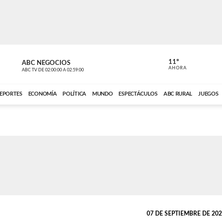
11º
ABC NEGOCIOS
VOCES DEL
AHORA
ABC TV
DE
02:00:00
A
02:59:00
ABC CARDINAL 
EPORTES
ECONOMÍA
POLÍTICA
MUNDO
ESPECTÁCULOS
ABC RURAL
JUEGOS
07 DE SEPTIEMBRE DE 2022