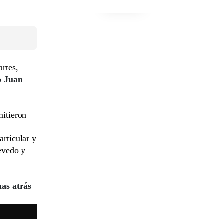
artes,
o Juan
mitieron
rticular y
cevedo y
as atrás