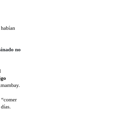
 habían
esinado no
l
igo
 Amambay.
a “comer
 días.