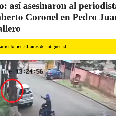
o: así asesinaron al periodist
erto Coronel en Pedro Jua
llero
artículo tiene
3
año
s
de antigüedad