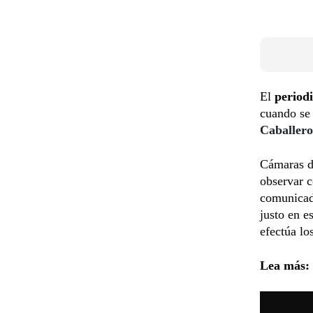
El
periodi
cuando se
Caballero
Cámaras de
observar c
comunicado
justo en e
efectúa lo
Lea más: