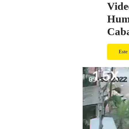
Vide
Humb
Caba
Este 