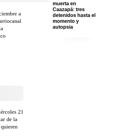
muerta en 
Caazapá: tres 
iciembre a
detenidos hasta el 
arriocanal
momento y 
autopsia
la
ico
ércoles 21
ular de la
 quieren