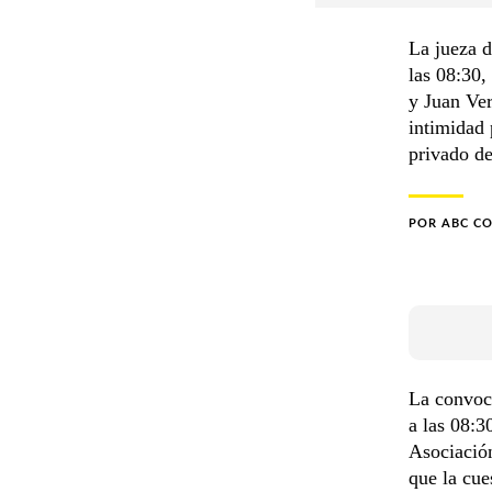
La jueza d
las 08:30,
y Juan Ver
intimidad 
privado de
POR
ABC C
La convoca
a las 08:3
Asociació
que la cue