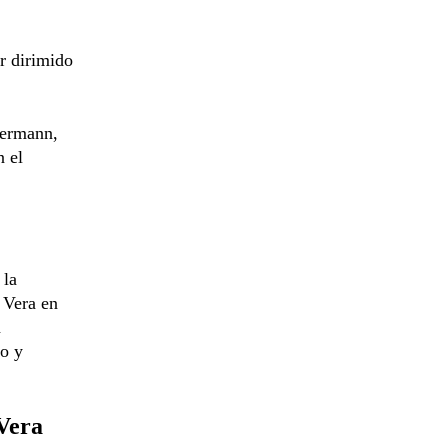
er dirimido
dermann,
n el
 la
 Vera en
a
io y
Vera