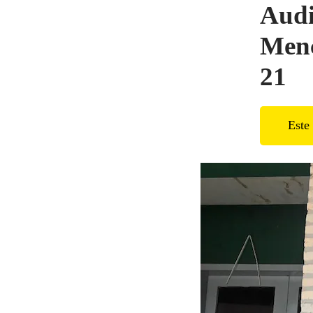
Audi
Menc
21
Este 