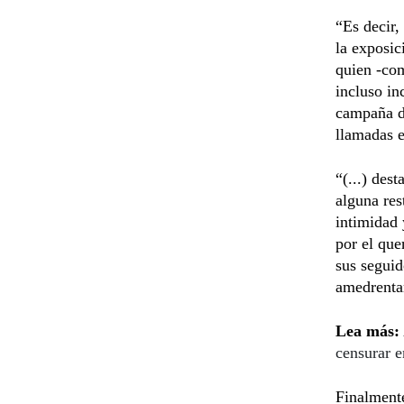
“Es decir,
la exposic
quien -com
incluso in
campaña d
llamadas e
“(...) des
alguna res
intimidad 
por el que
sus segui
amedrenta
Lea más:
censurar e
Finalmente