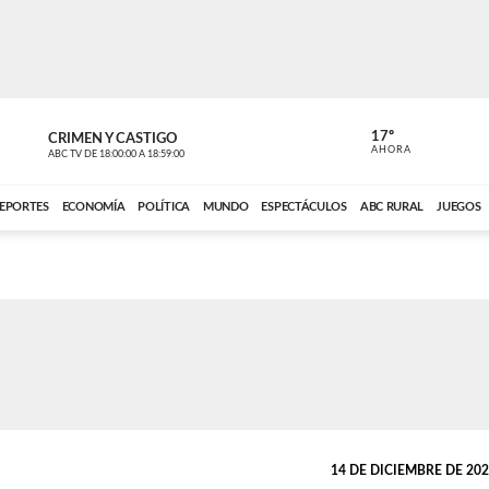
17º
CRIMEN Y CASTIGO
NOTICIERO
AHORA
ABC TV
DE
18:00:00
A
18:59:00
ABC CARDINAL 
EPORTES
ECONOMÍA
POLÍTICA
MUNDO
ESPECTÁCULOS
ABC RURAL
JUEGOS
14 DE DICIEMBRE DE 2022