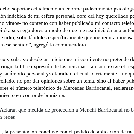
 debo soportar actualmente un enorme padecimiento psicológi
ión indebida de mi esfera personal, obra del hoy querellado 
o vimos- no contento con haber publicado mi contacto telefó
citó a sus seguidores a modo de que me sea iniciada una autén
e odio, solicitándoles específicamente que me remitan mensa
n ese sentido”, agregó la comunicadora.
taco y subrayo desde un inicio que mi comitente no pretende 
tringir la libre expresión de las personas, tan solo exige el re
y su ámbito personal y/o familiar, el cual -ciertamente- fue q
rellado, no por dar opiniones sobre un tema, sino al haber pub
dores el número telefónico de Mercedes Barriocanal, reclama
miento en contra de la misma.
Aclaran que medida de proteccíon a Menchi Barriocanal no 
n redes
, la presentación concluye con el pedido de aplicación de m