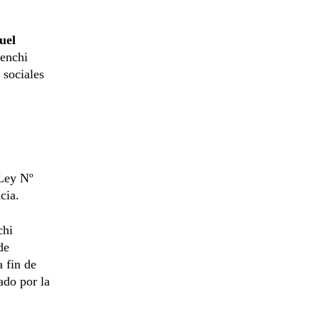
uel
Menchi
 sociales
 Ley Nº
cia.
chi
de
a fin de
ado por la