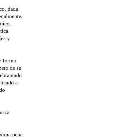
co, dada
penalmente,
nico,
tica
jes y
de forma
speto de su
uebrantado
licado a
ndo
busca
áxima pena