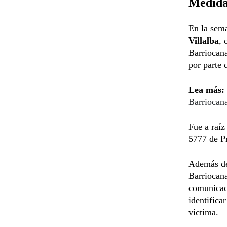
Medida 
En la sema
Villalba
, 
Barriocana
por parte 
Lea más:
Barriocan
Fue a raíz
5777 de Pr
Además de 
Barriocana
comunicaci
identifica
víctima.