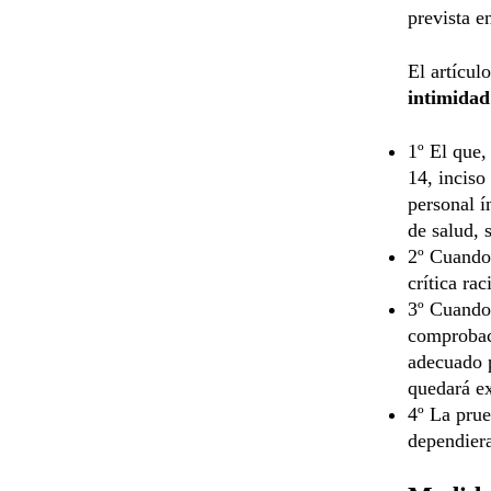
prevista en
El artícul
intimidad
1º El que,
14, inciso
personal í
de salud, 
2º Cuando 
crítica ra
3º Cuando 
comprobaci
adecuado p
quedará e
4º La prue
dependiera