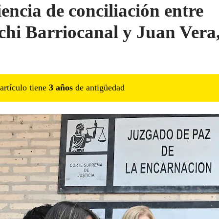
encia de conciliación entre
hi Barriocanal y Juan Vera,
artículo tiene
3
año
s
de antigüedad