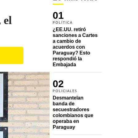
01
 el
POLÍTICA
¿EE.UU. retiró 
sanciones a Cartes 
a cambio de 
acuerdos con 
Paraguay? Esto 
respondió la 
Embajada
02
POLICIALES
Desmantelan 
banda de 
secuestradores 
colombianos que 
operaba en 
Paraguay