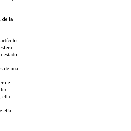
 de la
artículo
esfera
u estado
es de una
er de
dio
 ella
e ella