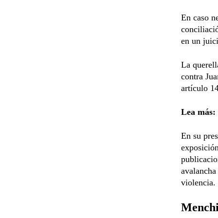
En caso ne
conciliaci
en un juici
La querel
contra Ju
artículo 1
Lea más:
En su pre
exposición
publicaci
avalancha 
violencia.
Menchi