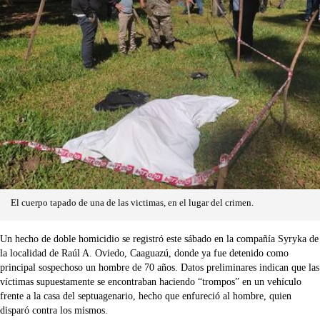
El cuerpo tapado de una de las victimas, en el lugar del crimen.
Un hecho de doble homicidio se registró este sábado en la compañía Syryka de
la localidad de Raúl A. Oviedo, Caaguazú, donde ya fue detenido como
principal sospechoso un hombre de 70 años. Datos preliminares indican que las
víctimas supuestamente se encontraban haciendo “trompos” en un vehículo
frente a la casa del septuagenario, hecho que enfureció al hombre, quien
disparó contra los mismos.