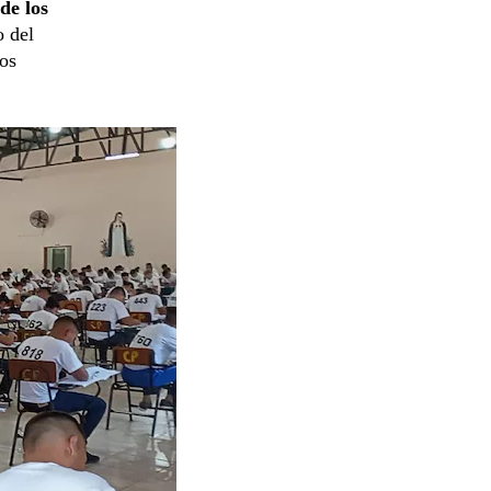
de los
o del
los