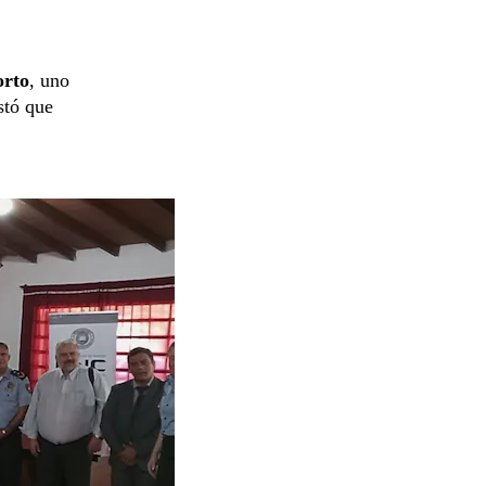
rto
, uno
stó que