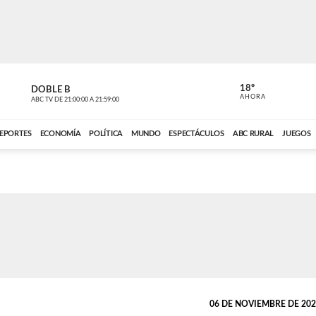
18º
DOBLE B
DE TODO 
AHORA
ABC TV
DE
21:00:00
A
21:59:00
ABC CARDINAL 
EPORTES
ECONOMÍA
POLÍTICA
MUNDO
ESPECTÁCULOS
ABC RURAL
JUEGOS
06 DE NOVIEMBRE DE 2023