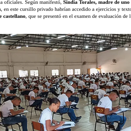
 a oficiales. Según manifestó,
Sindia Torales, madre de uno 
s
, en este cursillo privado habrían accedido a ejercicios y text
 castellano
, que se presentó en el examen de evaluación de 
.