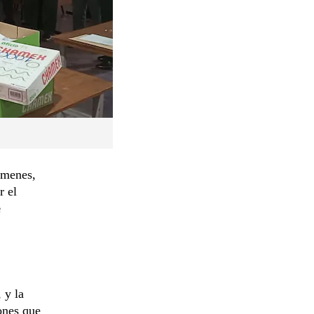
ámenes,
r el
e
 y la
iones que