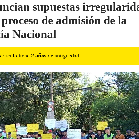
ncian supuestas irregularid
l proceso de admisión de la
cía Nacional
artículo tiene
2
año
s
de antigüedad