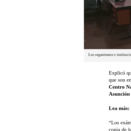
Los organismos e instituci
Explicó qu
que son en
Centro N
Asunción
Lea más:
“Los exá
copia de l