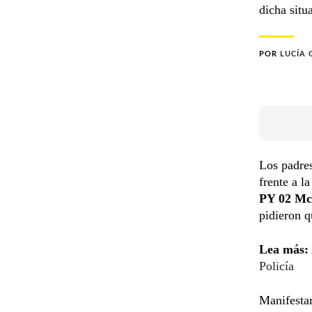
dicha situ
POR
LUCÍA
Los padres
frente a l
PY 02 Mca
pidieron q
Lea más:
Policía
Manifesta