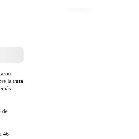
taron
bre la
ruta
demás
o de
a 46