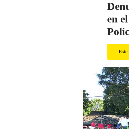
Denu
en e
Poli
Este 