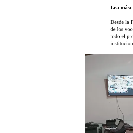
Lea más:
Desde la P
de los voc
todo el pr
institucio