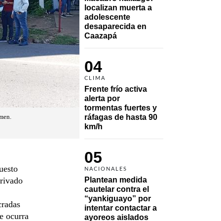
localizan muerta a 
adolescente 
desaparecida en 
Caazapá 
04
CLIMA
Frente frío activa 
alerta por 
tormentas fuertes y 
ráfagas de hasta 90 
amen.
km/h
05
uesto
NACIONALES
privado
Plantean medida 
cautelar contra el 
“yankiguayo” por 
cradas
intentar contactar a 
ue ocurra
ayoreos aislados