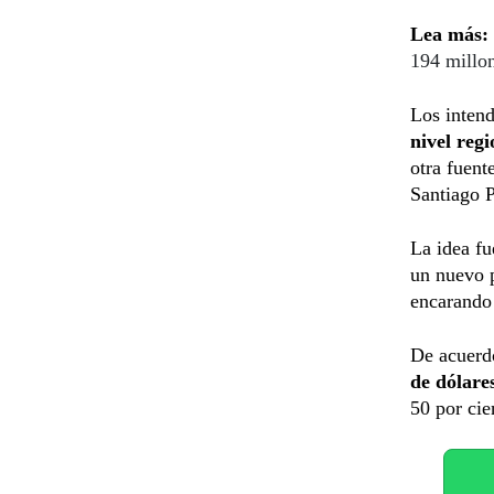
Lea más:
194 millo
Los intend
nivel reg
otra fuent
Santiago P
La idea fu
un nuevo p
encarando 
De acuerdo
de dólare
50 por cie