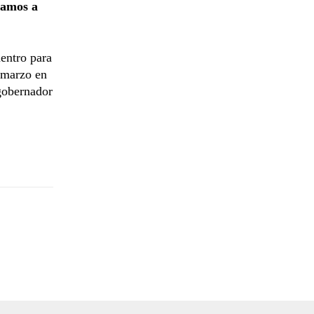
vamos a
entro para
e marzo en
 gobernador