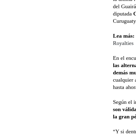
del Guair
diputada
C
Curuguat
Lea más:
Royalties
En el encu
las altern
demás mun
cualquier 
hasta aho
Según el i
son válid
la gran p
“Y si dent