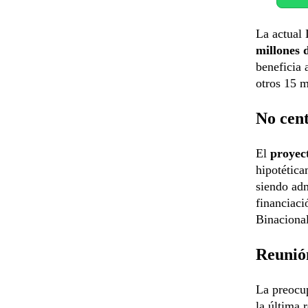
La
actual
millones 
beneficia 
otros 15 m
No cent
El
proyec
hipotética
siendo adm
financiaci
Binacional
Reunió
La preocup
la última