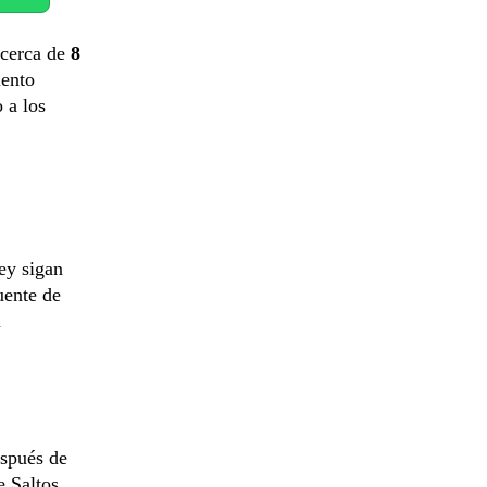
 cerca de
8
iento
 a los
ey sigan
uente de
ú
espués de
e Saltos