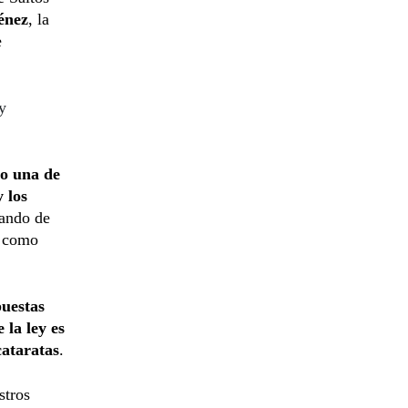
énez
, la
e
y
o una de
y los
jando de
, como
puestas
e la ley es
cataratas
.
stros