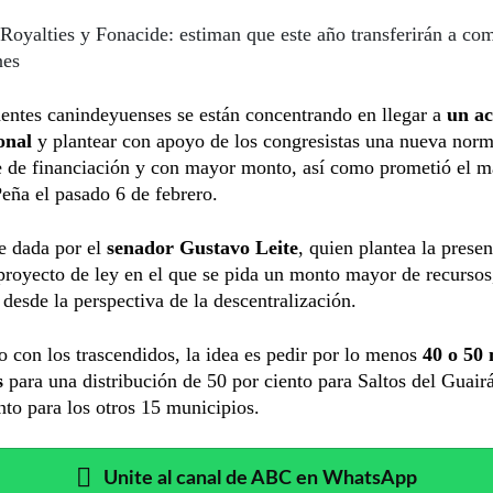
Royalties y Fonacide: estiman que este año transferirán a c
nes
entes canindeyuenses se están concentrando en llegar a
un a
ional
y plantear con apoyo de los congresistas una nueva norm
e de financiación y con mayor monto, así como prometió el m
eña el pasado 6 de febrero.
e dada por el
senador Gustavo Leite
, quien plantea la prese
royecto de ley en el que se pida un monto mayor de recursos
desde la perspectiva de la descentralización.
 con los trascendidos, la idea es pedir por lo menos
40 o 50 
s
para una distribución de 50 por ciento para Saltos del Guairá
nto para los otros 15 municipios.
Unite al canal de ABC en WhatsApp