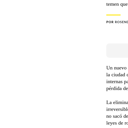
temen que 
POR
ROSEN
Un nuevo 
la ciudad 
internas p
pérdida de
La elimina
irreversib
no sacó de
leyes de r