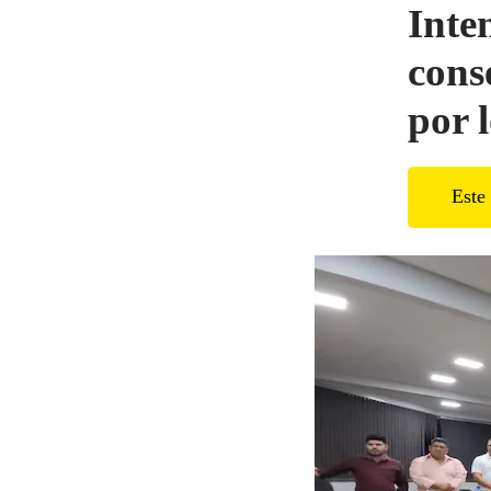
Inte
cons
por l
Este 