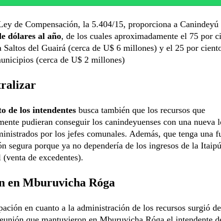
 Ley de Compensación, la 5.404/15, proporciona a Canindeyú
de dólares al año
, de los cuales aproximadamente el 75 por c
a Saltos del Guairá (cerca de U$ 6 millones) y el 25 por ciento
unicipios (cerca de U$ 2 millones)
ralizar
to de los intendentes
busca también que los recursos que
mente pudieran conseguir los canindeyuenses con una nueva l
inistrados por los jefes comunales. Además, que tenga una f
ón segura porque ya no dependería de los ingresos de la Itaip
 (venta de excedentes).
n en Mburuvicha Róga
ación en cuanto a la administración de los recursos surgió d
 reunión que mantuvieron en Mburuvicha Róga el intendente d