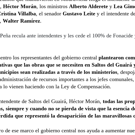
á,
Héctor Morán
, los ministros
Alberto Alderete
y
Lea Gim
ristina Villalba
, el senador
Gustavo Leite
y el intendente d
y,
Walter Ramírez
.
Peña recula ante intendentes y les cede el 100% de Fonacide 
entro los representantes del gobierno central
plantearon com
ativas que las obras que se necesiten en Saltos del Guairá 
icipios sean realizadas a través de los ministerios
, despo
administración de recursos importantes a los jefes comunales
ra lo vienen haciendo con la Ley de Compensación.
ntendente de Saltos del Guairá, Héctor Morán,
todas las pro
as, siempre y cuando no se pierda de vista que
la esencia d
érdida que representó la desaparición de las maravillosas 
ro de ese marco el gobierno central nos ayuda a aumentar nue