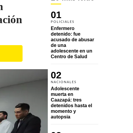
n
01
ación
POLICIALES
Enfermero 
detenido: fue 
acusado de abusar 
de una 
adolescente en un 
Centro de Salud
02
NACIONALES
Adolescente 
muerta en 
Caazapá: tres 
detenidos hasta el 
momento y 
autopsia