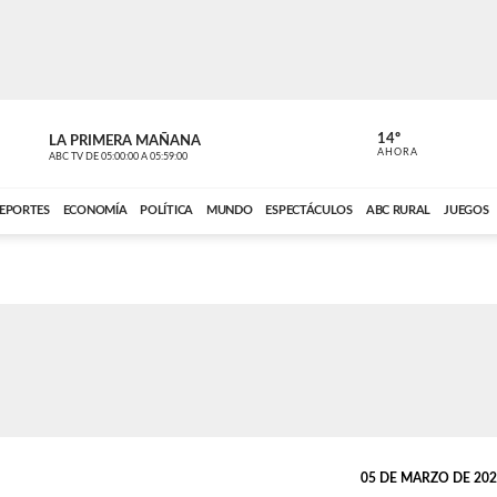
14º
LA PRIMERA MAÑANA
LA PRIMER
AHORA
ABC TV
DE
05:00:00
A
05:59:00
ABC CARDINAL 
EPORTES
ECONOMÍA
POLÍTICA
MUNDO
ESPECTÁCULOS
ABC RURAL
JUEGOS
05 DE MARZO DE 2024