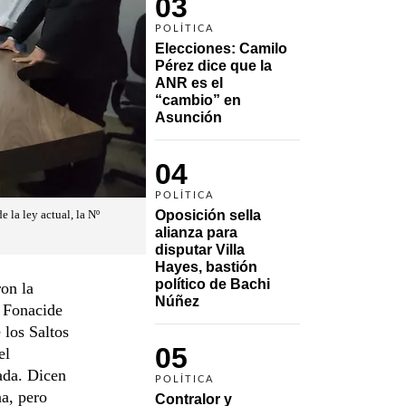
03
POLÍTICA
Elecciones: Camilo 
Pérez dice que la 
ANR es el 
“cambio” en 
Asunción 
04
POLÍTICA
Oposición sella 
la ley actual, la Nº
alianza para 
disputar Villa 
Hayes, bastión 
político de Bachi 
on la
Núñez
y Fonacide
 los Saltos
05
el
ada. Dicen
POLÍTICA
na, pero
Contralor y 