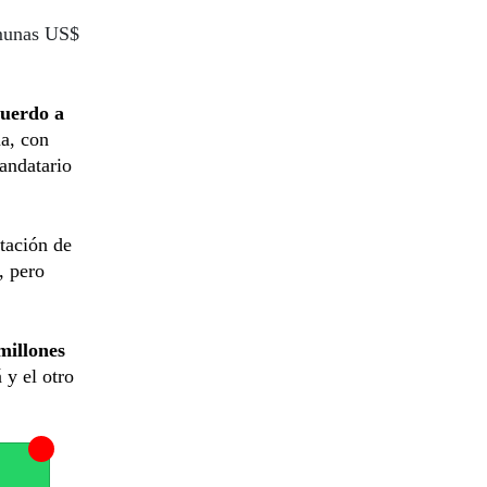
omunas US$
cuerdo a
a, con
andatario
ntación de
, pero
millones
 y el otro