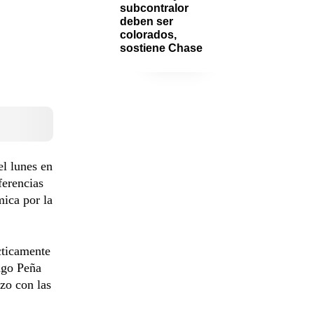
subcontralor 
deben ser 
colorados, 
sostiene Chase
el lunes en
ferencias
mica por la
cticamente
iago Peña
zo con las