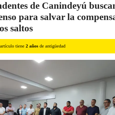
ndentes de Canindeyú busca
enso para salvar la compens
os saltos
artículo tiene
2
año
s
de antigüedad