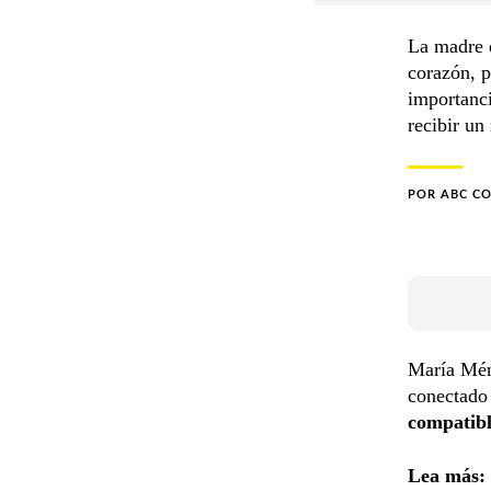
La madre 
corazón, p
importanci
recibir un
POR
ABC C
María Mén
conectado
compatib
Lea más: