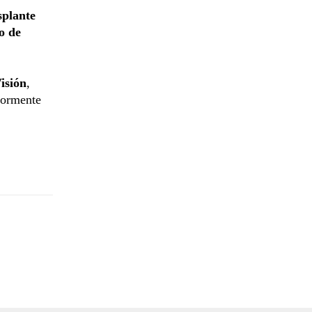
splante
o de
isión
,
iormente