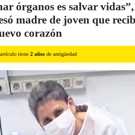
ar órganos es salvar vidas”,
esó madre de joven que recib
uevo corazón
artículo tiene
2
año
s
de antigüedad