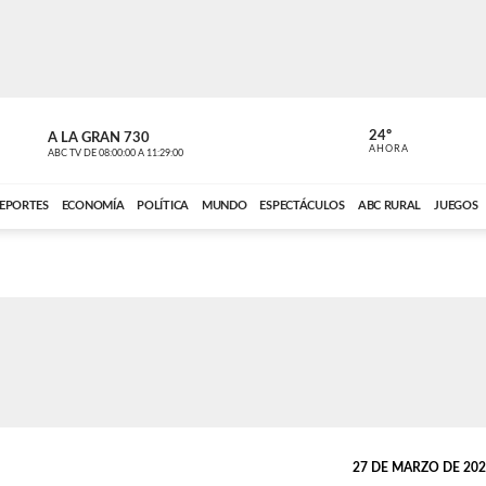
24º
A LA GRAN 730
A LA GRAN 
AHORA
ABC TV
DE
08:00:00
A
11:29:00
ABC CARDINAL 
EPORTES
ECONOMÍA
POLÍTICA
MUNDO
ESPECTÁCULOS
ABC RURAL
JUEGOS
27 DE MARZO DE 2024