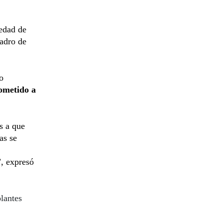
 edad de
adro de
o
ometido a
s a que
as se
”, expresó
lantes