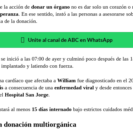
e la acción de
donar un órgano
no es dar solo un corazón o 
speranza
. En ese sentido, instó a las personas a asesorarse sob
a de la donación.
Unite al canal de ABC en WhatsApp
 se inició a las 07:00 de ayer y culminó poco después de las 
 implantado y latiendo con fuerza.
ma cardíaco que afectaba a
William
fue diagnosticado en el 
is
a consecuencia de una
enfermedad viral
y desde entonces
del
Hospital San Jorge
.
estará al menos
15 días internado
bajo estrictos cuidados méd
a donación multiorgánica