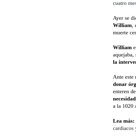
cuatro mes
Ayer se di
William
,
muerte cer
William
e
aquejaba, 
la interv
Ante este 
donar órg
enteren d
necesidad
a la 1020
Lea más:
cardiacos 