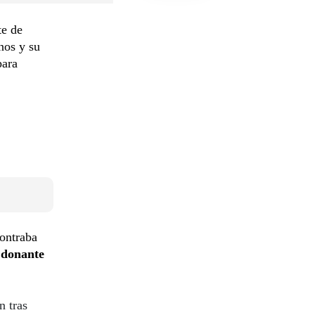
te de
nos y su
para
contraba
n
donante
n tras