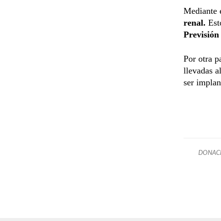
Mediante e
renal.
Est
Previsión
Por otra p
llevadas a
ser implan
DONAC