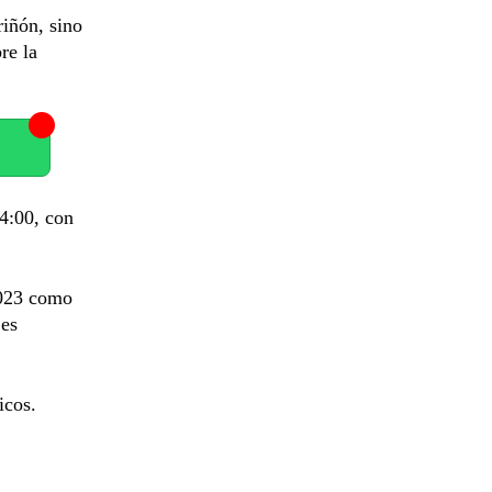
riñón, sino
re la
14:00, con
2023 como
 es
icos.