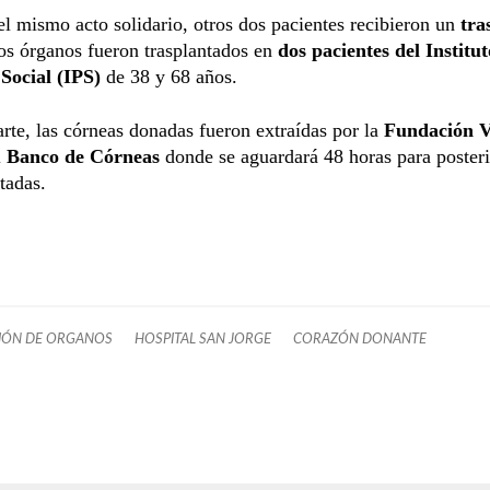
l mismo acto solidario, otros dos pacientes recibieron un
tra
os órganos fueron trasplantados en
dos pacientes del Institut
 Social (IPS)
de 38 y 68 años.
arte, las córneas donadas fueron extraídas por la
Fundación V
l
Banco de Córneas
donde se aguardará 48 horas para poster
tadas.
IÓN DE ORGANOS
HOSPITAL SAN JORGE
CORAZÓN DONANTE