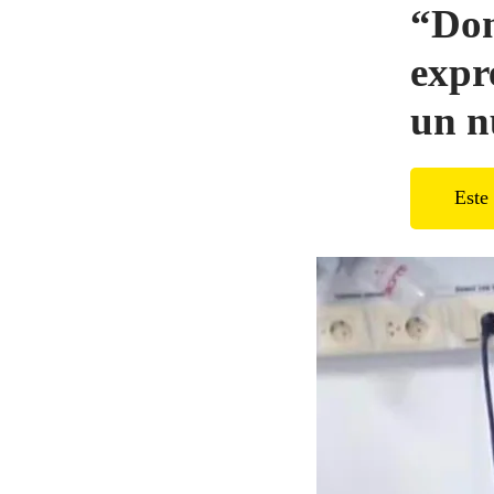
“Don
expr
un n
Este 