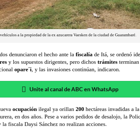
 vehículos a la propiedad de la ex azucarera Vaesken de la ciudad de Guarambaré.
dos denunciaron el hecho ante la
fiscalía
de Itá, se ordenó ide
res
y los supuestos dirigentes, pero dichos
trámites
terminan
icional
opare´i
, y las invasiones continúan, indicaron.
Unite al canal de ABC en WhatsApp
nueva
ocupación
ilegal ya orillan
200
hectáreas invadidas a l
urera, en dos años. Pese a varios pedidos de desalojo, la Poli
 la fiscala Daysi Sánchez no realizan acciones.