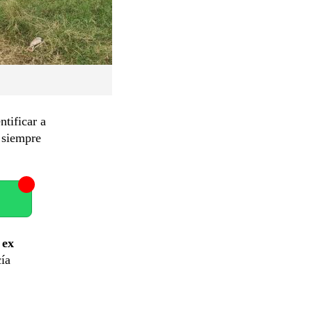
ntificar a
 siempre
a
ex
cía