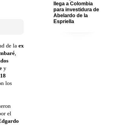
llega a Colombia 
para investidura de 
Abelardo de la 
Espriella
ad de la
ex
mbaré
,
ados
e
y
18
on los
ueron
or el
Edgardo