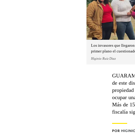
Los invasores que llegaron
primer plano el cuestionado
Higinio Ruiz Diaz
GUARAMBAR
de este di
propiedad 
ocupar una
Más de 150
fiscalía s
POR
HIGINI