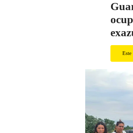
Guar
ocup
exaz
Este 