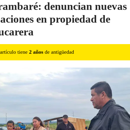
ambaré: denuncian nuevas
aciones en propiedad de
ucarera
artículo tiene
2
año
s
de antigüedad