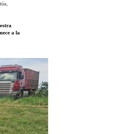
túa,
uestra
nece a la