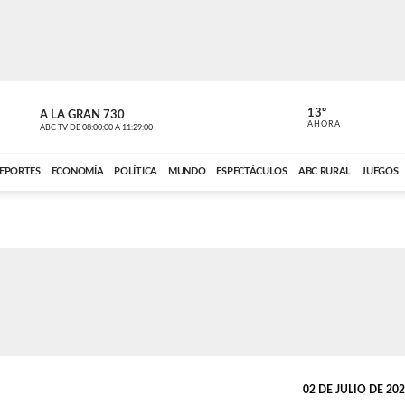
13º
A LA GRAN 730
A LA GRAN 
AHORA
ABC TV
DE
08:00:00
A
11:29:00
ABC CARDINAL 
EPORTES
ECONOMÍA
POLÍTICA
MUNDO
ESPECTÁCULOS
ABC RURAL
JUEGOS
02 DE JULIO DE 2024