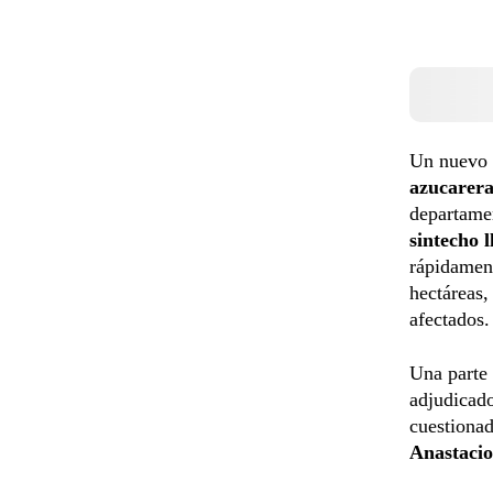
Un nuevo
azucarer
departamen
sintecho 
rápidament
hectáreas
afectados.
Una parte
adjudicad
cuestionad
Anastacio