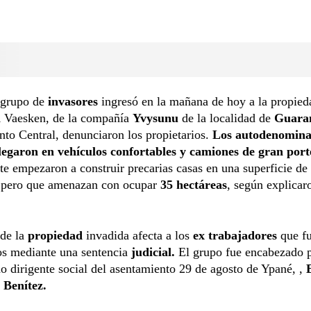
 grupo de
invasores
ingresó en la mañana de hoy a la propied
a
Vaesken, de la compañía
Yvysunu
de la localidad de
Guara
to Central, denunciaron los propietarios.
Los autodenomin
llegaron en vehículos confortables y camiones de gran port
e empezaron a construir precarias casas en una superficie de
, pero que amenazan con ocupar
35 hectáreas
, según explicar
 de la
propiedad
invadida afecta a los
ex trabajadores
que f
os mediante una sentencia
judicial.
El grupo fue encabezado p
o dirigente social del asentamiento 29 de agosto de Ypané, ,
 Benítez.