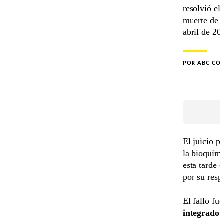
resolvió e
muerte de 
abril de 2
POR
ABC C
El juicio 
la bioquí
esta tarde
por su res
El fallo f
integrado