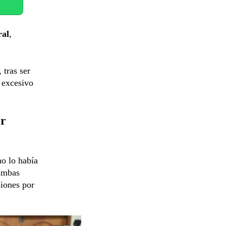
ral
,
 tras ser
 excesivo
or
o lo había
 ambas
siones por