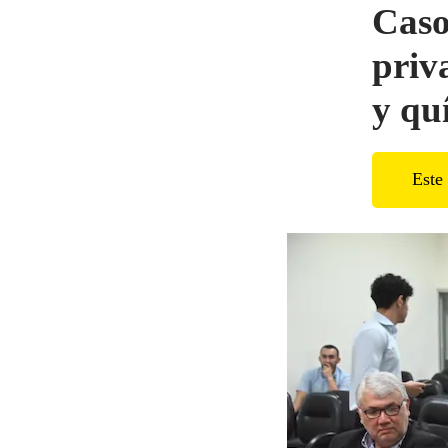
Caso
priv
y qu
Este 