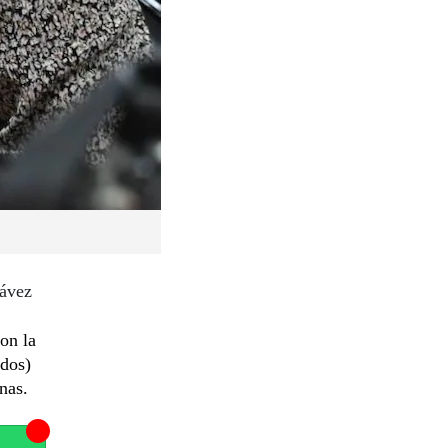
hávez
on la
idos)
nas.