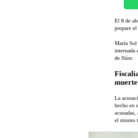
El 8 de ab
prepare e
María Sol 
internada 
de flúor.
Fiscalí
muerte
La acusaci
hecho en e
acusadas, 
el mismo 