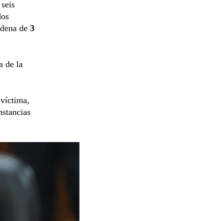
 seis
dos
ndena de
3
a de la
 víctima,
nstancias