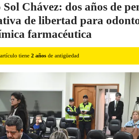
 Sol Chávez: dos años de pe
ativa de libertad para odont
ímica farmacéutica
artículo tiene
2
año
s
de antigüedad