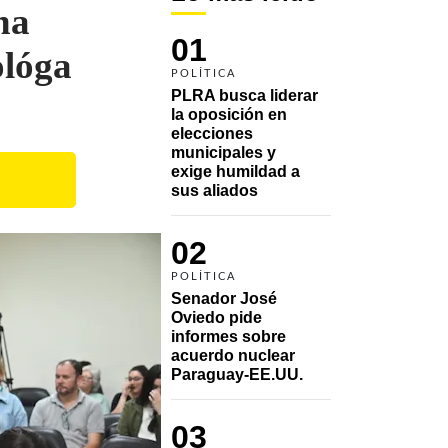
na
01
ológa
POLÍTICA
PLRA busca liderar 
la oposición en 
elecciones 
municipales y 
exige humildad a 
sus aliados
02
POLÍTICA
Senador José 
Oviedo pide 
informes sobre 
acuerdo nuclear 
Paraguay-EE.UU.
03