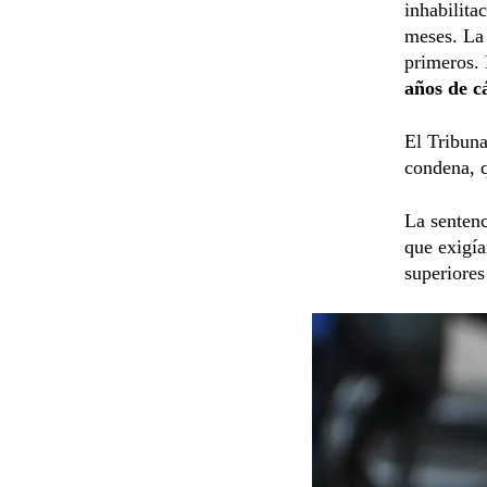
inhabilita
meses. La 
primeros. 
años de c
El Tribuna
condena, q
La sentenc
que exigía
superiores