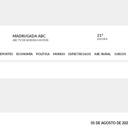
21º
MADRUGADA ABC
MADRUGAD
AHORA
ABC TV
DE
00:00:00
A
04:59:00
ABC CARDINAL 
EPORTES
ECONOMÍA
POLÍTICA
MUNDO
ESPECTÁCULOS
ABC RURAL
JUEGOS
05 DE AGOSTO DE 2024