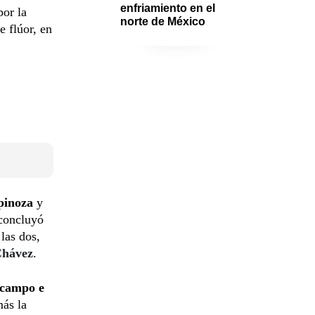
enfriamiento en el 
por la
norte de México
 flúor, en
pinoza
y
 concluyó
las dos,
Chávez
.
campo e
ás la