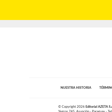
NUESTRA HISTORIA
TÉRMIN
© Copyright
2026
Editorial AZETA S.
Yegros 745, Asunción - Paraguay - Te