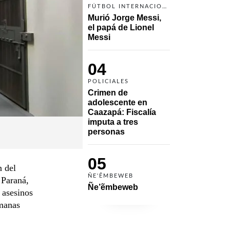
FÚTBOL INTERNACIONAL
Murió Jorge Messi, 
el papá de Lionel 
Messi
04
POLICIALES
Crimen de 
adolescente en 
Caazapá: Fiscalía 
imputa a tres 
personas 
05
n del
ÑE'ẼMBEWEB
 Paraná,
Ñe’ẽmbeweb
 asesinos
rmanas