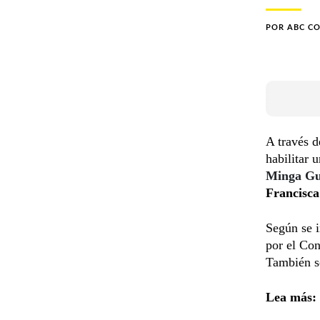
POR
ABC C
A través d
habilitar 
Minga G
Francisca
Según se 
por el Co
También se
Lea más: