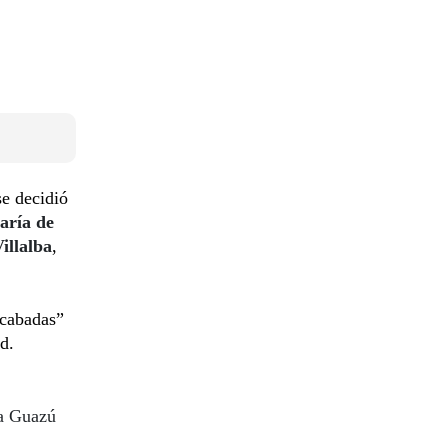
se decidió
aría de
illalba
,
ecabadas”
d.
ga Guazú