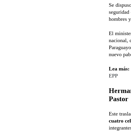
Se dispuso
seguridad 
hombres y 
El ministe
nacional, 
Paraguayo”
nuevo pabe
Lea más:
EPP
Hermana
Pastor
Este trasl
cuatro ce
integrante