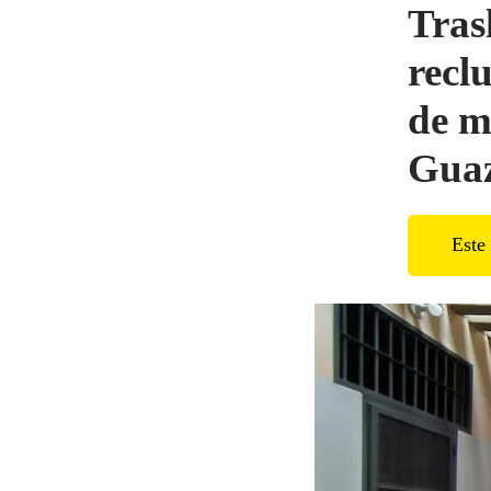
Tras
recl
de m
Gua
Este 