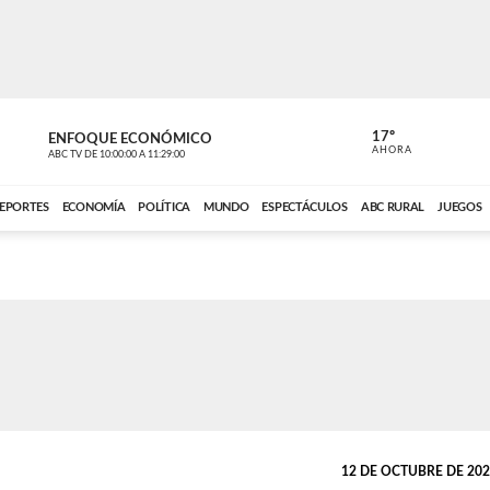
17º
ENFOQUE ECONÓMICO
ENFOQUE 
AHORA
ABC TV
DE
10:00:00
A
11:29:00
ABC CARDINAL 
EPORTES
ECONOMÍA
POLÍTICA
MUNDO
ESPECTÁCULOS
ABC RURAL
JUEGOS
12 DE OCTUBRE DE 2024