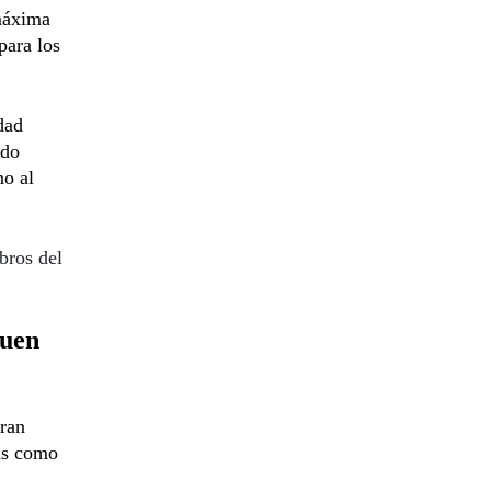
 máxima
para los
dad
ado
no al
bros del
Buen
aran
as como