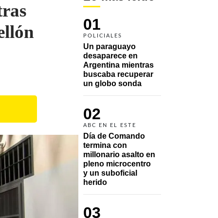
tras
01
ellón
POLICIALES
Un paraguayo 
desaparece en 
Argentina mientras 
buscaba recuperar 
un globo sonda 
02
ABC EN EL ESTE
Día de Comando 
termina con 
millonario asalto en 
pleno microcentro 
y un suboficial 
herido
03